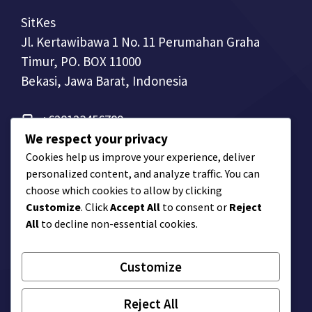
SitKes
Jl. Kertawibawa 1 No. 11 Perumahan Graha
Timur, PO. BOX 11000
Bekasi, Jawa Barat, Indonesia
+628123456789
We respect your privacy
Cookies help us improve your experience, deliver
personalized content, and analyze traffic. You can
choose which cookies to allow by clicking
Customize
. Click
Accept All
to consent or
Reject
All
to decline non-essential cookies.
Customize
© Company Name
Reject All
Privacy Policy
Terms of Service