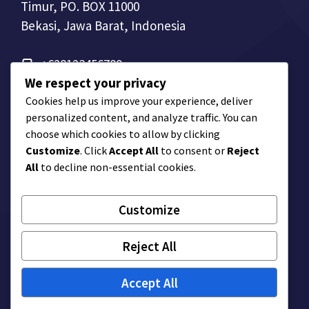
Timur, PO. BOX 11000
Bekasi, Jawa Barat, Indonesia
+628123456789
We respect your privacy
Cookies help us improve your experience, deliver
personalized content, and analyze traffic. You can
choose which cookies to allow by clicking
Customize
. Click
Accept All
to consent or
Reject
All
to decline non-essential cookies.
Customize
© Company Name
Reject All
Privacy Policy
Terms of Service
Accept All