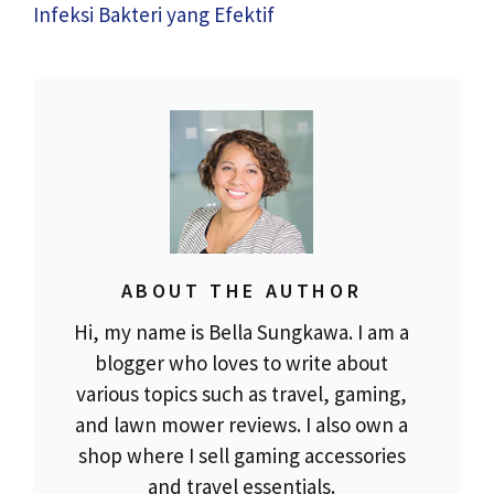
Infeksi Bakteri yang Efektif
ABOUT THE AUTHOR
Hi, my name is Bella Sungkawa. I am a
blogger who loves to write about
various topics such as travel, gaming,
and lawn mower reviews. I also own a
shop where I sell gaming accessories
and travel essentials.