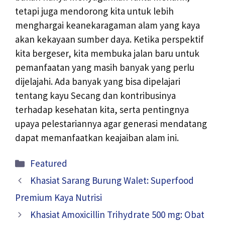
tetapi juga mendorong kita untuk lebih
menghargai keanekaragaman alam yang kaya
akan kekayaan sumber daya. Ketika perspektif
kita bergeser, kita membuka jalan baru untuk
pemanfaatan yang masih banyak yang perlu
dijelajahi. Ada banyak yang bisa dipelajari
tentang kayu Secang dan kontribusinya
terhadap kesehatan kita, serta pentingnya
upaya pelestariannya agar generasi mendatang
dapat memanfaatkan keajaiban alam ini.
Kategori
Featured
Khasiat Sarang Burung Walet: Superfood
Premium Kaya Nutrisi
Khasiat Amoxicillin Trihydrate 500 mg: Obat