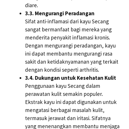
diare.
3.3. Mengurangi Peradangan
Sifat anti-inflamasi dari kayu Secang
sangat bermanfaat bagi mereka yang
menderita penyakit inflamasi kronis.
Dengan mengurangi peradangan, kayu
ini dapat membantu mengurangi rasa
sakit dan ketidaknyamanan yang terkait
dengan kondisi seperti arthritis.
3.4. Dukungan untuk Kesehatan Kulit
Penggunaan kayu Secang dalam
perawatan kulit semakin populer.
Ekstrak kayu ini dapat digunakan untuk
mengatasi berbagai masalah kulit,
termasuk jerawat dan iritasi. Sifatnya
yang menenangkan membantu menjaga