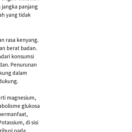
n jangka panjang
h yang tidak
n rasa kenyang.
an berat badan.
ndari konsumsi
badan. Penurunan
ukung dalam
ndukung.
rti magnesium,
abolisme glukosa
 bermanfaat,
tassium, di sisi
ibusi pada