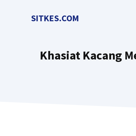
Langsung
ke
SITKES.COM
isi
Khasiat Kacang M