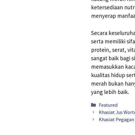
ketersediaan nutr
menyerap manfaa
Secara keseluruh
serta memiliki si
protein, serat, v
sangat baik bagi 
memasukkan kacan
kualitas hidup s
merah bukan hany
yang lebih baik.
Kategori
Featured
Khasiat Jus Wort
Khasiat Pegagan 