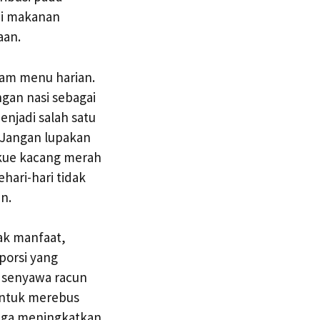
ai makanan
aan.
lam menu harian.
gan nasi sebagai
njadi salah satu
 Jangan lupakan
 kue kacang merah
ari-hari tidak
n.
ak manfaat,
porsi yang
 senyawa racun
untuk merebus
juga meningkatkan