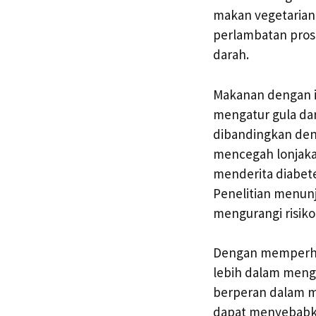
makan vegetarian a
perlambatan pros
darah.
Makanan dengan in
mengatur gula dar
dibandingkan den
mencegah lonjakan
menderita diabete
Penelitian menun
mengurangi risiko 
Dengan memperhati
lebih dalam meng
berperan dalam m
dapat menyebabka