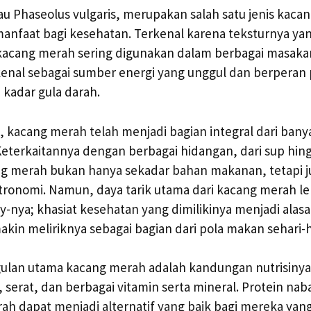
u Phaseolus vulgaris, merupakan salah satu jenis kac
anfaat bagi kesehatan. Terkenal karena teksturnya ya
 kacang merah sering digunakan dalam berbagai masakan.
ikenal sebagai sumber energi yang unggul dan berperan
adar gula darah.
 kacang merah telah menjadi bagian integral dari bany
 Keterkaitannya dengan berbagai hidangan, dari sup hin
g merah bukan hanya sekadar bahan makanan, tetapi j
onomi. Namun, daya tarik utama dari kacang merah leb
lity-nya; khasiat kesehatan yang dimilikinya menjadi al
kin meliriknya sebagai bagian dari pola makan sehari-h
gulan utama kacang merah adalah kandungan nutrisiny
 serat, dan berbagai vitamin serta mineral. Protein nab
h dapat menjadi alternatif yang baik bagi mereka yang