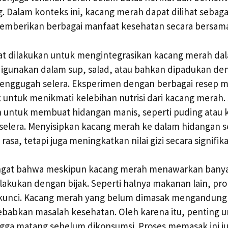
. Dalam konteks ini, kacang merah dapat dilihat sebag
emberikan berbagai manfaat kesehatan secara bersam
pat dilakukan untuk mengintegrasikan kacang merah da
digunakan dalam sup, salad, atau bahkan dipadukan den
nggugah selera. Eksperimen dengan berbagai resep me
 untuk menikmati kelebihan nutrisi dari kacang merah.
 untuk membuat hidangan manis, seperti puding atau
elera. Menyisipkan kacang merah ke dalam hidangan seh
sa, tetapi juga meningkatkan nilai gizi secara signifika
ingat bahwa meskipun kacang merah menawarkan bany
lakukan dengan bijak. Seperti halnya makanan lain, pro
kunci. Kacang merah yang belum dimasak mengandung
babkan masalah kesehatan. Oleh karena itu, penting 
gga matang sebelum dikonsumsi. Proses memasak ini 