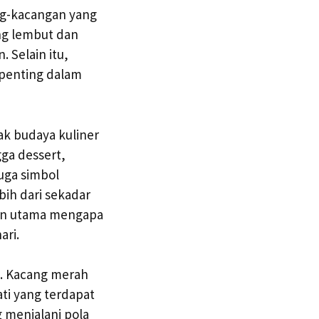
ang-kacangan yang
ng lembut dan
 Selain itu,
 penting dalam
ak budaya kuliner
gga dessert,
uga simbol
ih dari sekadar
asan utama mengapa
ari.
a. Kacang merah
ati yang terdapat
 menjalani pola