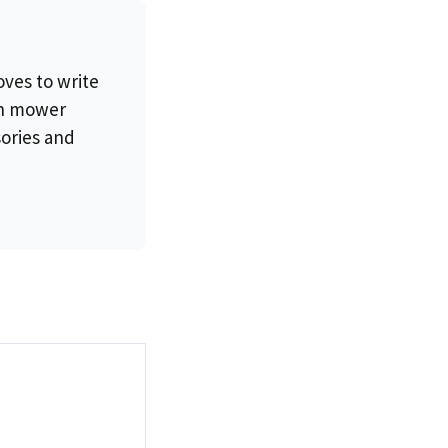
oves to write
wn mower
sories and