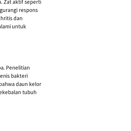
Zat aktif seperti
gurangi respons
hritis dan
 alami untuk
. Penelitian
enis bakteri
 bahwa daun kelor
kekebalan tubuh