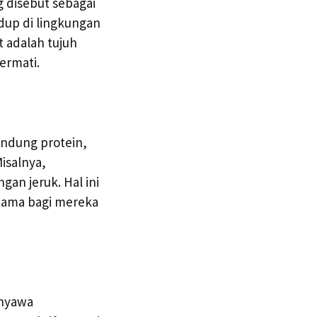
g disebut sebagai
dup di lingkungan
t adalah tujuh
ermati.
andung protein,
Misalnya,
an jeruk. Hal ini
tama bagi mereka
enyawa