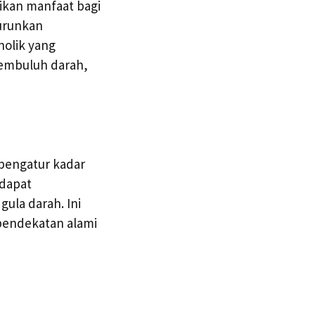
kan manfaat bagi
nurunkan
nolik yang
pembuluh darah,
 pengatur kadar
 dapat
ula darah. Ini
 pendekatan alami