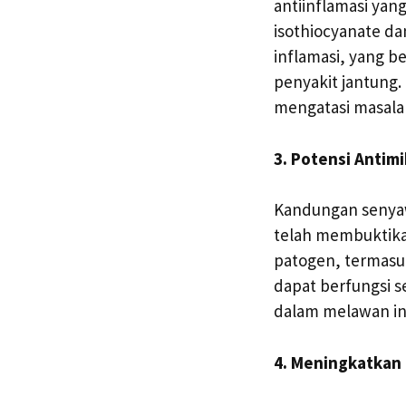
antiinflamasi ya
isothiocyanate d
inflamasi, yang b
penyakit jantung. 
mengatasi masala
3. Potensi Antim
Kandungan senyaw
telah membuktikan
patogen, termasuk
dapat berfungsi s
dalam melawan in
4. Meningkatkan