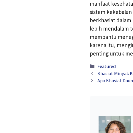
manfaat kesehatan
sistem kekebalan
berkhasiat dalam 
lebih mendalam t
membantu menegask
karena itu, mengi
penting untuk me
Kategori
Featured
Khasiat Minyak K
Apa Khasiat Daun