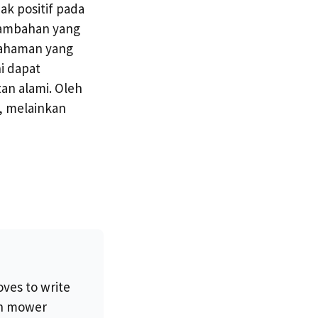
ak positif pada
 tambahan yang
emahaman yang
i dapat
an alami. Oleh
, melainkan
oves to write
wn mower