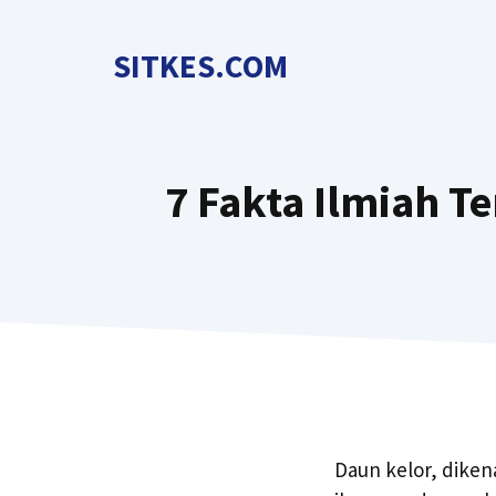
Langsung
ke
SITKES.COM
isi
7 Fakta Ilmiah T
Daun kelor, dikena