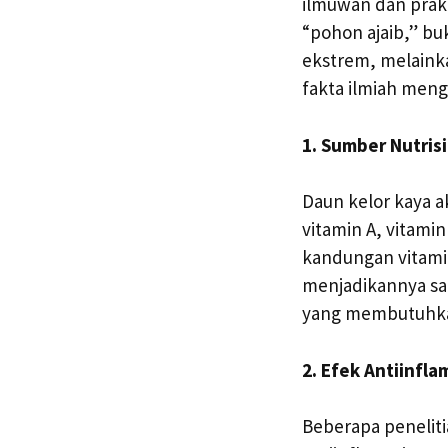
ilmuwan dan prakt
“pohon ajaib,” b
ekstrem, melainkan
fakta ilmiah meng
1. Sumber Nutris
Daun kelor kaya a
vitamin A, vitamin
kandungan vitamin
menjadikannya sa
yang membutuhka
2. Efek Antiinfla
Beberapa penelit