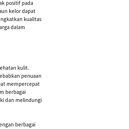
k positif pada
aun kelor dapat
ngkatkan kualitas
arga dalam
hatan kulit.
nyebabkan penuaan
dapat mempercepat
am berbagai
i dan melindungi
Dengan berbagai