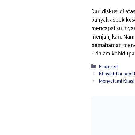
Dari diskusi di a
banyak aspek kese
mencapai kulit ya
menjanjikan. Nam
pemahaman mendal
E dalam kehidupan
Kategori
Featured
Khasiat Panadol 
Menyelami Khasia