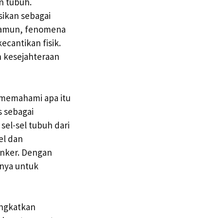
n tubuh.
sikan sebagai
 Namun, fenomena
ecantikan fisik.
n kesejahteraan
 memahami apa itu
s sebagai
sel-sel tubuh dari
el dan
anker. Dengan
anya untuk
ingkatkan