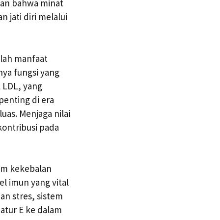
kan bahwa minat
 jati diri melalui
mlah manfaat
nya fungsi yang
l LDL, yang
penting di era
as. Menjaga nilai
kontribusi pada
tem kekebalan
el imun yang vital
an stres, sistem
tur E ke dalam