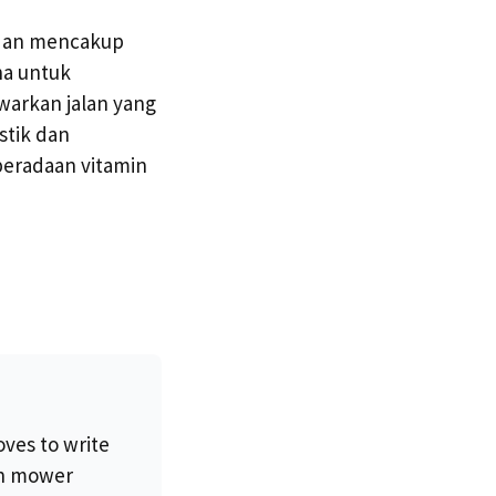
m dan mencakup
ha untuk
warkan jalan yang
stik dan
eradaan vitamin
oves to write
wn mower