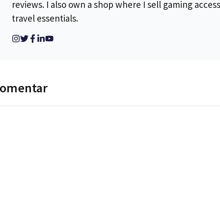
reviews. I also own a shop where I sell gaming acces
travel essentials.
komentar