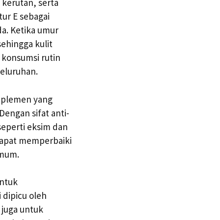
 kerutan, serta
ur E sebagai
da. Ketika umur
ehingga kulit
, konsumsi rutin
eluruhan.
suplemen yang
engan sifat anti-
seperti eksim dan
dapat memperbaiki
umum.
untuk
i dipicu oleh
 juga untuk