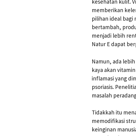
kesehatan kulit. 
memberikan kelem
pilihan ideal bag
bertambah, produk
menjadi lebih ren
Natur E dapat be
Namun, ada lebih
kaya akan vitamin
inflamasi yang di
psoriasis. Penel
masalah peradang
Tidakkah itu mena
memodifikasi struk
keinginan manusia