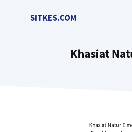
Langsung
ke
SITKES.COM
isi
Khasiat Nat
Khasiat Natur E m