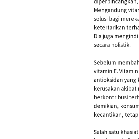
diperbincangkan,
Mengandung vitami
solusi bagi mere
ketertarikan terha
Dia juga mengindi
secara holistik.
Sebelum membahas
vitamin E. Vitamin
antioksidan yang k
kerusakan akibat
berkontribusi ter
demikian, konsums
kecantikan, tetap
Salah satu khasi