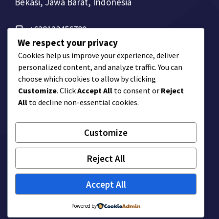
Bekasi, Jawa Barat, Indonesia
+628123456789
We respect your privacy
Cookies help us improve your experience, deliver
personalized content, and analyze traffic. You can
choose which cookies to allow by clicking
Customize
. Click
Accept All
to consent or
Reject
All
to decline non-essential cookies.
Customize
© Company Name
Reject All
Privacy Policy
Terms of Service
Accept All
Powered by