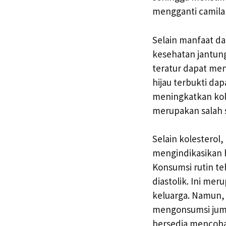
mengganti camila
Selain manfaat da
kesehatan jantun
teratur dapat men
hijau terbukti da
meningkatkan kole
merupakan salah 
Selain kolesterol
mengindikasikan 
Konsumsi rutin te
diastolik. Ini me
keluarga. Namun,
mengonsumsi juml
bersedia mencoba