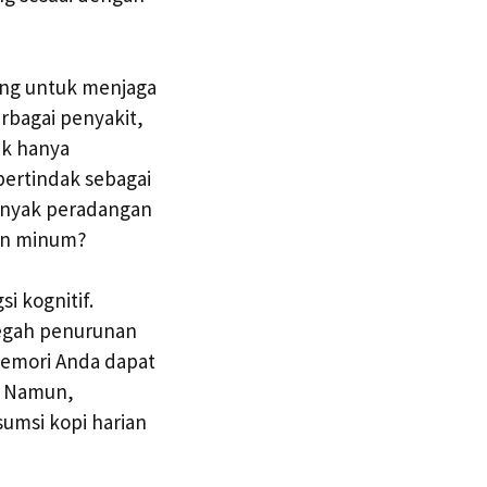
ting untuk menjaga
rbagai penyakit,
ak hanya
bertindak sebagai
banyak peradangan
an minum?
i kognitif.
cegah penurunan
memori Anda dapat
a. Namun,
umsi kopi harian