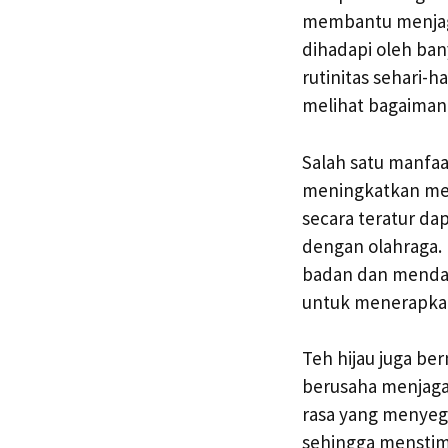
membantu menjaga
dihadapi oleh ban
rutinitas sehari-
melihat bagaiman
Salah satu manfa
meningkatkan met
secara teratur d
dengan olahraga.
badan dan mendap
untuk menerapkan
Teh hijau juga b
berusaha menjaga 
rasa yang menyega
sehingga menstim