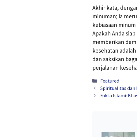
Akhir kata, deng
minuman; ia meru
kebiasaan minum t
Apakah Anda siap 
memberikan dampak
kesehatan adalah i
dan saksikan baga
perjalanan keseh
Kategori
Featured
Spiritualitas dan
Fakta Islami: Kha