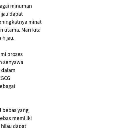
ebagai minuman
ijau dapat
meningkatnya minat
n utama. Mari kita
hijau.
ami proses
an senyawa
g dalam
 EGCG
sebagai
l bebas yang
bebas memiliki
 hijau dapat