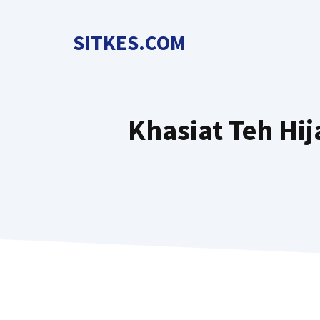
Langsung
ke
SITKES.COM
isi
Khasiat Teh Hi