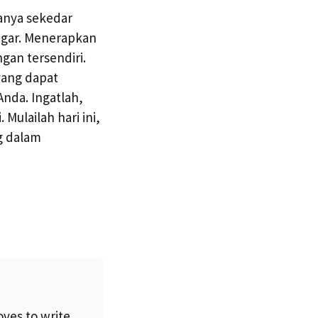
anya sekedar
ugar. Menerapkan
gan tersendiri.
yang dapat
nda. Ingatlah,
 Mulailah hari ini,
g dalam
oves to write