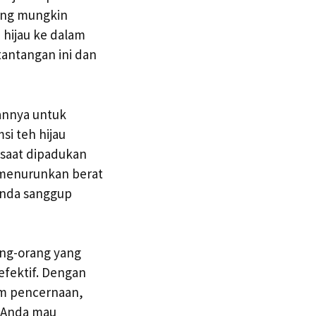
ang mungkin
 hijau ke dalam
tantangan ini dan
annya untuk
i teh hijau
 saat dipadukan
 menurunkan berat
Anda sanggup
ang-orang yang
efektif. Dengan
em pencernaan,
h Anda mau