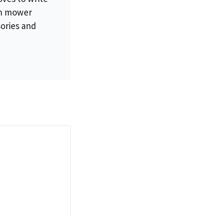
wn mower
sories and