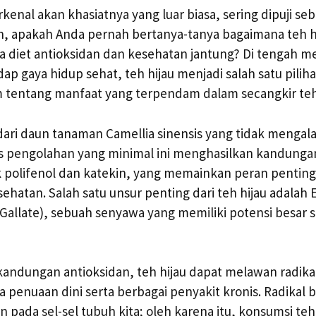
erkenal akan khasiatnya yang luar biasa, sering dipuji s
, apakah Anda pernah bertanya-tanya bagaimana teh h
a diet antioksidan dan kesehatan jantung? Di tengah 
p gaya hidup sehat, teh hijau menjadi salah satu piliha
m tentang manfaat yang terpendam dalam secangkir teh 
 dari daun tanaman Camellia sinensis yang tidak mengal
es pengolahan yang minimal ini menghasilkan kandung
k polifenol dan katekin, yang memainkan peran pentin
hatan. Salah satu unsur penting dari teh hijau adalah
 Gallate), sebuah senyawa yang memiliki potensi besar 
kandungan antioksidan, teh hijau dapat melawan radika
a penuaan dini serta berbagai penyakit kronis. Radikal 
pada sel-sel tubuh kita; oleh karena itu, konsumsi teh