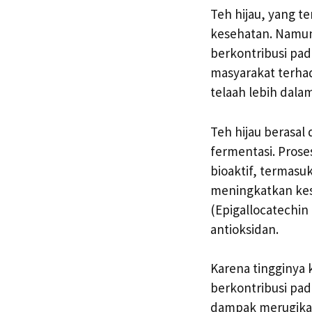
Teh hijau, yang t
kesehatan. Namun
berkontribusi pad
masyarakat terhada
telaah lebih dala
Teh hijau berasal
fermentasi. Pros
bioaktif, termasu
meningkatkan kese
(Epigallocatechin
antioksidan.
Karena tingginya 
berkontribusi pad
dampak merugikan 