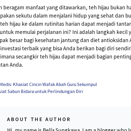
an beragam manfaat yang ditawarkan, teh hijau bukan h
pakan sekutu dalam menjalani hidup yang sehat dan b
eh hijau ke dalam rutinitas harian dapat menjadi tantan
untuk memulai perjalanan ini? Ini adalah langkah kecil 
 besar bagi kesehatan jantung dan diet antioksidan A
nvestasi terbaik yang bisa Anda berikan bagi diri sendiri.
imana secangkir teh hijau dapat menjadi bagian pentin
atan Anda.
 Medis: Khasiat Cincin Wafak Abah Guru Sekumpul
siat Sabun Bidara untuk Perlindungan Diri
ABOUT THE AUTHOR
Hi, my name is Bella Sungkawa. I am a blogger who l