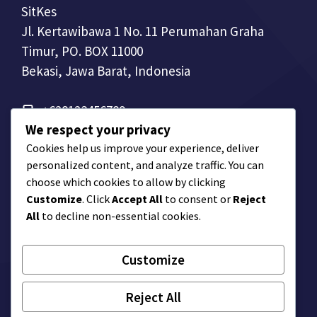
SitKes
Jl. Kertawibawa 1 No. 11 Perumahan Graha
Timur, PO. BOX 11000
Bekasi, Jawa Barat, Indonesia
+628123456789
We respect your privacy
Cookies help us improve your experience, deliver
personalized content, and analyze traffic. You can
choose which cookies to allow by clicking
Customize
. Click
Accept All
to consent or
Reject
All
to decline non-essential cookies.
Customize
© Company Name
Reject All
Privacy Policy
Terms of Service