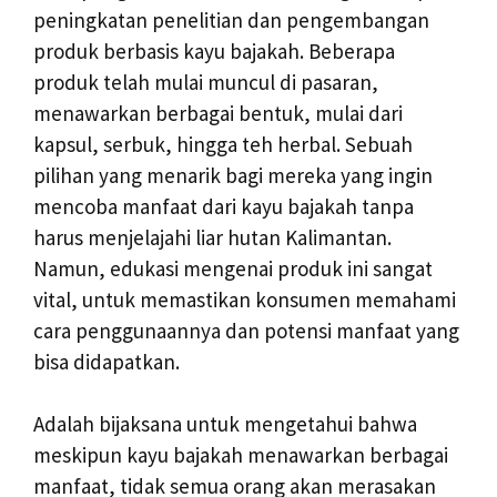
peningkatan penelitian dan pengembangan
produk berbasis kayu bajakah. Beberapa
produk telah mulai muncul di pasaran,
menawarkan berbagai bentuk, mulai dari
kapsul, serbuk, hingga teh herbal. Sebuah
pilihan yang menarik bagi mereka yang ingin
mencoba manfaat dari kayu bajakah tanpa
harus menjelajahi liar hutan Kalimantan.
Namun, edukasi mengenai produk ini sangat
vital, untuk memastikan konsumen memahami
cara penggunaannya dan potensi manfaat yang
bisa didapatkan.
Adalah bijaksana untuk mengetahui bahwa
meskipun kayu bajakah menawarkan berbagai
manfaat, tidak semua orang akan merasakan