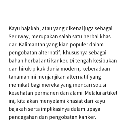
Kayu bajakah, atau yang dikenal juga sebagai
Seruway, merupakan salah satu herbal khas
dari Kalimantan yang kian populer dalam
pengobatan alternatif, khususnya sebagai
bahan herbal anti kanker. Di tengah kesibukan
dan hiruk-pikuk dunia modern, keberadaan
tanaman ini menjanjikan alternatif yang
memikat bagi mereka yang mencari solusi
kesehatan permanen dan alami. Melalui artikel
ini, kita akan menyelami khasiat dari kayu
bajakah serta implikasinya dalam upaya
pencegahan dan pengobatan kanker.