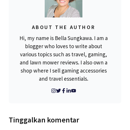
ABOUT THE AUTHOR
Hi, my name is Bella Sungkawa. I am a
blogger who loves to write about
various topics such as travel, gaming,
and lawn mower reviews. I also own a
shop where I sell gaming accessories
and travel essentials.
Tinggalkan komentar