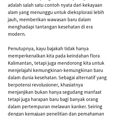
adalah salah satu contoh nyata dari kekayaan
alam yang menunggu untuk dieksplorasi lebih
jauh, memberikan wawasan baru dalam
menghadapi tantangan kesehatan di era
modern.
Penutupnya, kayu bajakah tidak hanya
memperkenalkan kita pada keindahan flora
Kalimantan, tetapi juga mendorong kita untuk
menjelajahi kemungkinan-kemungkinan baru
dalam dunia kesehatan. Sebagai alternatif yang
berpotensi revolusioner, khasiatnya
menjanjikan bukan hanya segudang manfaat
tetapi juga harapan baru bagi banyak orang
dalam pertempuran melawan kanker. Seiring
dengan kemajuan penelitian dan pemahaman