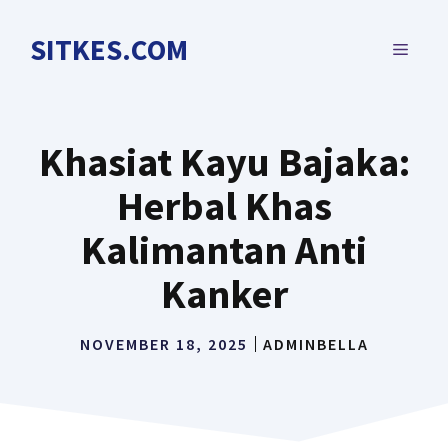
Langsung
ke
SITKES.COM
MENU
isi
Khasiat Kayu Bajaka:
Herbal Khas
Kalimantan Anti
Kanker
NOVEMBER 18, 2025
ADMINBELLA