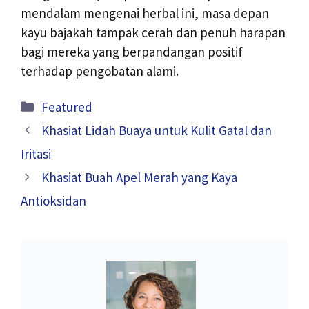
mendalam mengenai herbal ini, masa depan
kayu bajakah tampak cerah dan penuh harapan
bagi mereka yang berpandangan positif
terhadap pengobatan alami.
Kategori
Featured
Khasiat Lidah Buaya untuk Kulit Gatal dan
Iritasi
Khasiat Buah Apel Merah yang Kaya
Antioksidan