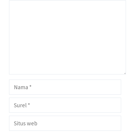
Komentar
Nama
Surel
Situs
web