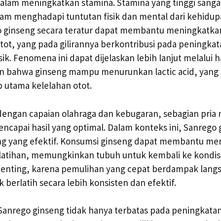
am meningkatkan stamina. Stamina yang tinggi sangat
lam menghadapi tuntutan fisik dan mental dari kehidupa
 ginseng secara teratur dapat membantu meningkatkan
otot, yang pada gilirannya berkontribusi pada peningka
isik. Fenomena ini dapat dijelaskan lebih lanjut melalui h
 bahwa ginseng mampu menurunkan lactic acid, yang s
 utama kelelahan otot.
dengan capaian olahraga dan kebugaran, sebagian pria
ncapai hasil yang optimal. Dalam konteks ini, Sanrego 
g yang efektif. Konsumsi ginseng dapat membantu m
latihan, memungkinkan tubuh untuk kembali ke kondisi
t penting, karena pemulihan yang cepat berdampak lang
erlatih secara lebih konsisten dan efektif.
nrego ginseng tidak hanya terbatas pada peningkatan 