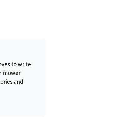
oves to write
wn mower
sories and