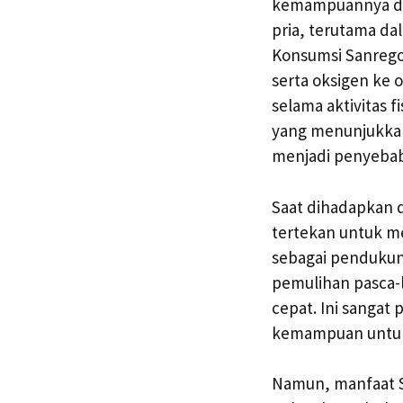
kemampuannya dal
pria, terutama da
Konsumsi Sanrego
serta oksigen ke 
selama aktivitas f
yang menunjukkan
menjadi penyebab
Saat dihadapkan 
tertekan untuk me
sebagai pendukun
pemulihan pasca-
cepat. Ini sanga
kemampuan untuk b
Namun, manfaat Sa