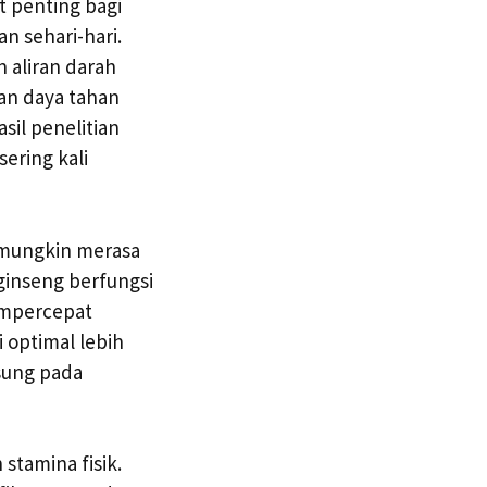
 penting bagi
n sehari-hari.
 aliran darah
tan daya tahan
asil penelitian
ering kali
 mungkin merasa
ginseng berfungsi
empercepat
 optimal lebih
sung pada
stamina fisik.