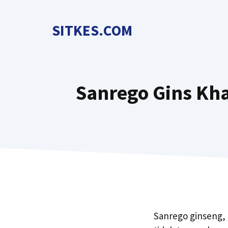
Langsung
ke
SITKES.COM
isi
Sanrego Gins Kha
Sanrego ginseng, 