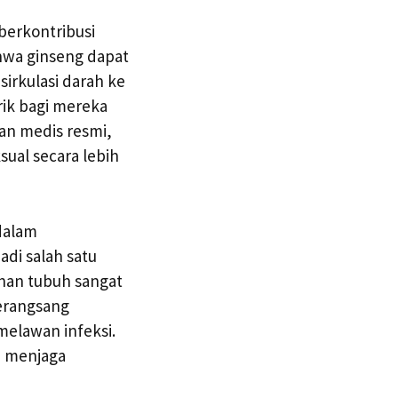
berkontribusi
hwa ginseng dapat
irkulasi darah ke
rik bagi mereka
an medis resmi,
ual secara lebih
 dalam
di salah satu
ahan tubuh sangat
erangsang
melawan infeksi.
a menjaga