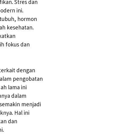
ikan. Stres dan
dern ini.
 tubuh, hormon
lah kesehatan.
katkan
ih fokus dan
terkait dengan
 dalam pengobatan
ah lama ini
nnya dalam
 semakin menjadi
nya. Hal ini
kan dan
i.