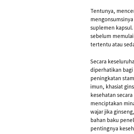
Tentunya, mencerm
mengonsumsinya da
suplemen kapsul. 
sebelum memulai 
tertentu atau se
Secara keseluruh
diperhatikan bagi
peningkatan stami
imun, khasiat gi
kesehatan secara 
menciptakan mina
wajar jika ginsen
bahan baku peneli
pentingnya keseha