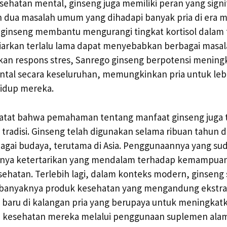
ehatan mental, ginseng juga memiliki peran yang signif
 dua masalah umum yang dihadapi banyak pria di era mo
ginseng membantu mengurangi tingkat kortisol dalam
ibiarkan terlalu lama dapat menyebabkan berbagai masa
n respons stres, Sanrego ginseng berpotensi mening
ntal secara keseluruhan, memungkinkan pria untuk leb
hidup mereka.
catat bahwa pemahaman tentang manfaat ginseng juga 
tradisi. Ginseng telah digunakan selama ribuan tahun
rbagai budaya, terutama di Asia. Penggunaannya yang sud
nya ketertarikan yang mendalam terhadap kemampua
ehatan. Terlebih lagi, dalam konteks modern, ginseng
 banyaknya produk kesehatan yang mengandung ekstrak
 baru di kalangan pria yang berupaya untuk meningkat
kesehatan mereka melalui penggunaan suplemen alam