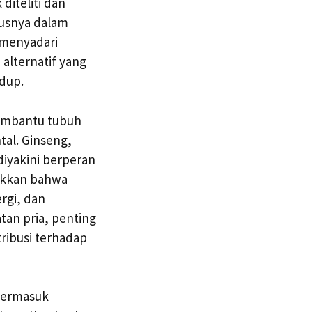
diteliti dan
susnya dalam
 menyadari
alternatif yang
idup.
membantu tubuh
tal. Ginseng,
diyakini berperan
ukkan bahwa
rgi, dan
an pria, penting
ribusi terhadap
 termasuk