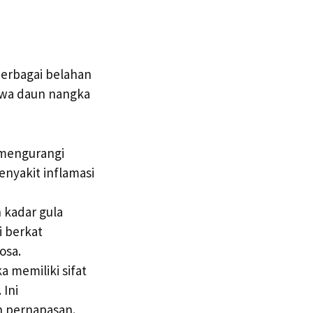
berbagai belahan
hwa daun nangka
 mengurangi
enyakit inflamasi
kadar gula
i berkat
osa.
 memiliki sifat
 Ini
n pernapasan.