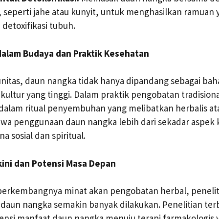
n, seperti jahe atau kunyit, untuk menghasilkan ramuan
etoxifikasi tubuh.
dalam Budaya dan Praktik Kesehatan
itas, daun nangka tidak hanya dipandang sebagai baha
i kultur yang tinggi. Dalam praktik pengobatan tradisio
dalam ritual penyembuhan yang melibatkan herbalis ata
a penggunaan daun nangka lebih dari sekadar aspek k
a sosial dan spiritual.
rkini dan Potensi Masa Depan
erkembangnya minat akan pengobatan herbal, peneliti
daun nangka semakin banyak dilakukan. Penelitian ter
nsi manfaat daun nangka menuju terapi farmakologis 