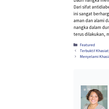
Daun nangka memi
Dari sifat antidia
ini sangat berhar
aman dan alami d
nangka dalam dun
terus dilakukan, 
Kategori
Featured
Terbukti! Khasiat
Menyelami Khasia