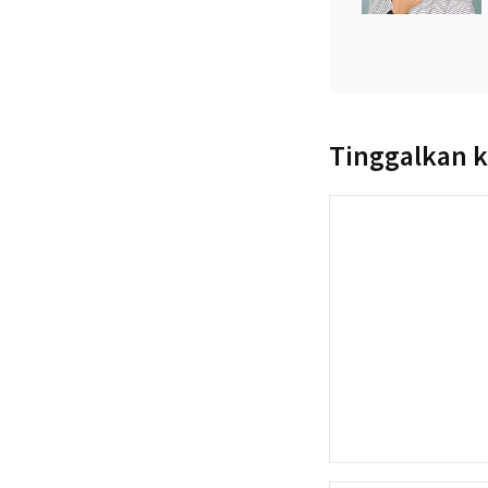
Tinggalkan 
Komentar