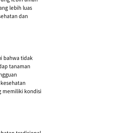
ng lebih luas
sehatan dan
i bahwa tidak
adap tanaman
angguan
i kesehatan
 memiliki kondisi