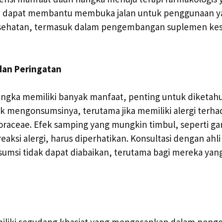
ini dapat membantu membuka jalan untuk penggunaan ya
esehatan, termasuk dalam pengembangan suplemen ke
dan Peringatan
ngka memiliki banyak manfaat, penting untuk diketahu
k mengonsumsinya, terutama jika memiliki alergi terh
oraceae. Efek samping yang mungkin timbul, seperti g
eaksi alergi, harus diperhatikan. Konsultasi dengan ahl
msi tidak dapat diabaikan, terutama bagi mereka yang