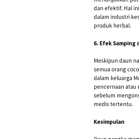
dan efektif. Hal 
dalam industri k
produk herbal.
6. Efek Samping 
Meskipun daun na
semua orang coco
dalam keluarga M
pencernaan atau r
sebelum mengonsu
medis tertentu.
Kesimpulan