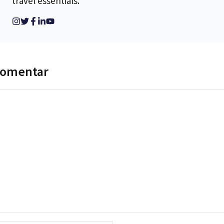
travel essentials.
komentar