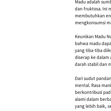
Madu adalah sumbe
dan fruktosa. Ini
membutuhkan energ
mengkonsumsi mad
Keunikan Madu Nus
bahwa madu dapat
yang tiba-tiba di
diserap ke dalam 
darah stabil dan m
Dari sudut panda
mental. Rasa man
berkontribusi pa
alami dalam berb
yang lebih baik, 