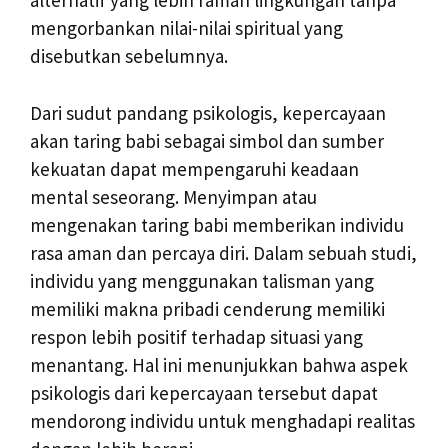
alternatif yang lebih ramah lingkungan tanpa
mengorbankan nilai-nilai spiritual yang
disebutkan sebelumnya.
Dari sudut pandang psikologis, kepercayaan
akan taring babi sebagai simbol dan sumber
kekuatan dapat mempengaruhi keadaan
mental seseorang. Menyimpan atau
mengenakan taring babi memberikan individu
rasa aman dan percaya diri. Dalam sebuah studi,
individu yang menggunakan talisman yang
memiliki makna pribadi cenderung memiliki
respon lebih positif terhadap situasi yang
menantang. Hal ini menunjukkan bahwa aspek
psikologis dari kepercayaan tersebut dapat
mendorong individu untuk menghadapi realitas