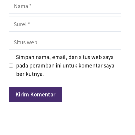
Nama
Surel
Situs
web
Simpan nama, email, dan situs web saya
pada peramban ini untuk komentar saya
berikutnya.