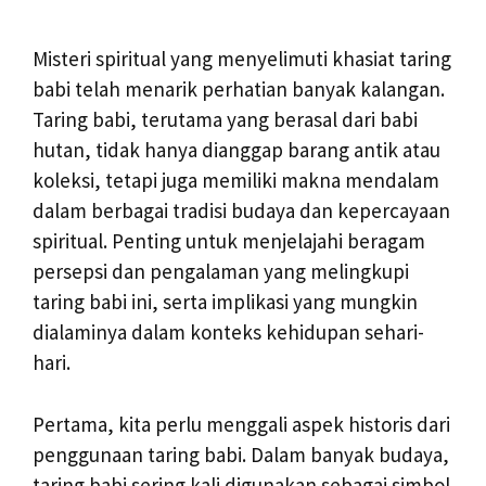
Misteri spiritual yang menyelimuti khasiat taring
babi telah menarik perhatian banyak kalangan.
Taring babi, terutama yang berasal dari babi
hutan, tidak hanya dianggap barang antik atau
koleksi, tetapi juga memiliki makna mendalam
dalam berbagai tradisi budaya dan kepercayaan
spiritual. Penting untuk menjelajahi beragam
persepsi dan pengalaman yang melingkupi
taring babi ini, serta implikasi yang mungkin
dialaminya dalam konteks kehidupan sehari-
hari.
Pertama, kita perlu menggali aspek historis dari
penggunaan taring babi. Dalam banyak budaya,
taring babi sering kali digunakan sebagai simbol