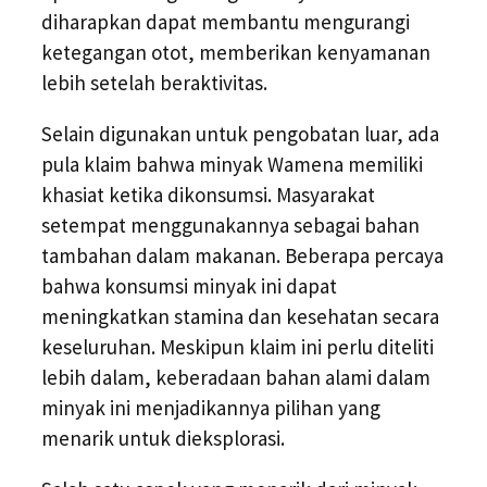
diharapkan dapat membantu mengurangi
ketegangan otot, memberikan kenyamanan
lebih setelah beraktivitas.
Selain digunakan untuk pengobatan luar, ada
pula klaim bahwa minyak Wamena memiliki
khasiat ketika dikonsumsi. Masyarakat
setempat menggunakannya sebagai bahan
tambahan dalam makanan. Beberapa percaya
bahwa konsumsi minyak ini dapat
meningkatkan stamina dan kesehatan secara
keseluruhan. Meskipun klaim ini perlu diteliti
lebih dalam, keberadaan bahan alami dalam
minyak ini menjadikannya pilihan yang
menarik untuk dieksplorasi.