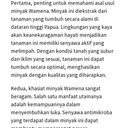
Pertama, penting untuk memahami asal usul
minyak Wamena. Minyak ini diekstrak dari
tanaman yang tumbuh secara alami di
dataran tinggi Papua. Lingkungan yang kaya
akan keanekaragaman hayati menjadikan
tanaman ini memiliki senyawa aktif yang
melimpah. Dengan kondisi tanah yang subur
dan iklim yang sesuai, tanaman ini dapat
tumbuh secara optimal, menghasilkan
minyak dengan kualitas yang diharapkan.
Kedua, khasiat minyak Wamena sangat
beragam. Salah satu manfaat utamanya
adalah kemampuannya dalam
menyembuhkan luka. Senyawa antimikroba
yang terdapat dalam minyak ini dapat