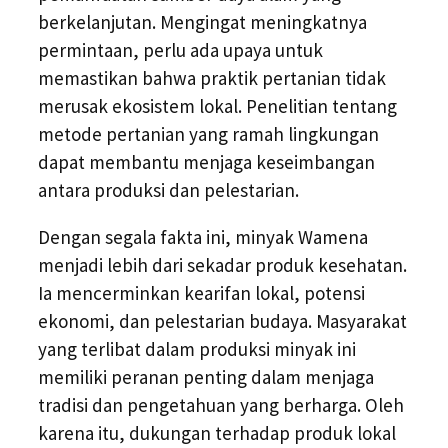
berkelanjutan. Mengingat meningkatnya
permintaan, perlu ada upaya untuk
memastikan bahwa praktik pertanian tidak
merusak ekosistem lokal. Penelitian tentang
metode pertanian yang ramah lingkungan
dapat membantu menjaga keseimbangan
antara produksi dan pelestarian.
Dengan segala fakta ini, minyak Wamena
menjadi lebih dari sekadar produk kesehatan.
Ia mencerminkan kearifan lokal, potensi
ekonomi, dan pelestarian budaya. Masyarakat
yang terlibat dalam produksi minyak ini
memiliki peranan penting dalam menjaga
tradisi dan pengetahuan yang berharga. Oleh
karena itu, dukungan terhadap produk lokal