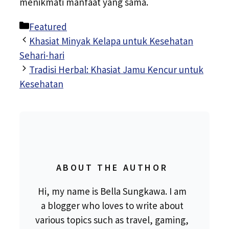
menikmati manfaat yang sama.
Kategori
Featured
Khasiat Minyak Kelapa untuk Kesehatan
Sehari-hari
Tradisi Herbal: Khasiat Jamu Kencur untuk
Kesehatan
ABOUT THE AUTHOR
Hi, my name is Bella Sungkawa. I am
a blogger who loves to write about
various topics such as travel, gaming,