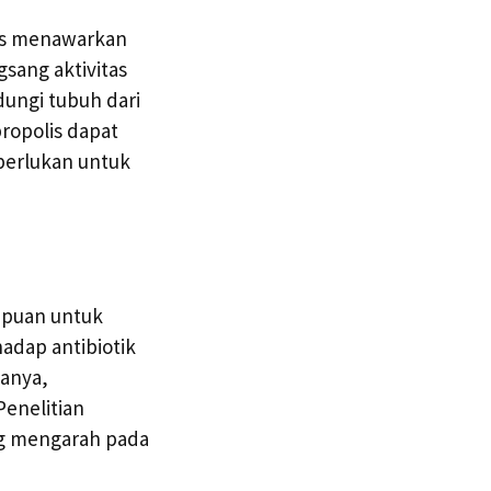
lis menawarkan
ang aktivitas
dungi tubuh dari
ropolis dapat
erlukan untuk
mpuan untuk
adap antibiotik
ianya,
Penelitian
ng mengarah pada