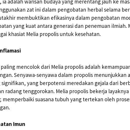
isi, ia adalah warisan budaya yang merentang jauh ke mas
ggunakan zat ini dalam pengobatan herbal selama bera
 mutakhir membuktikan efikasinya dalam pengobatan mo
an yang kuat antara generasi dan penemuan ilmiah. Ma
gai khasiat Melia propolis untuk kesehatan.
inflamasi
t paling mencolok dari Melia propolis adalah kemampu
ngan. Senyawa-senyawa dalam propolis menunjukkan ak
 signifikan, yang berpotensi meredakan gejala dari berb
dan radang tenggorokan. Melia propolis bekerja layaknya
memperbaiki suasana tubuh yang tertekan oleh prose
gan.
hatan Imun