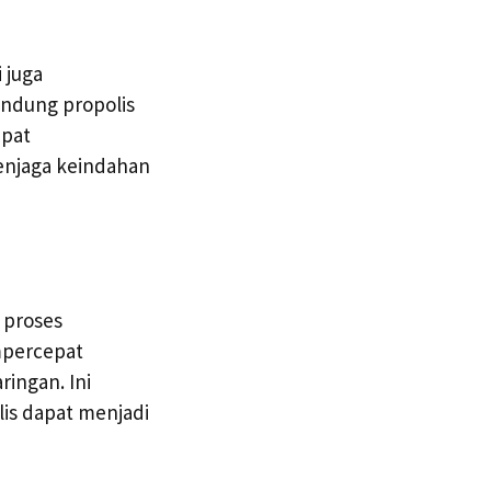
 juga
ndung propolis
pat
enjaga keindahan
 proses
mpercepat
ingan. Ini
is dapat menjadi