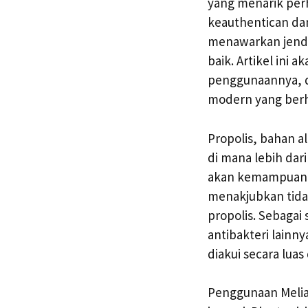
yang menarik per
keauthentican dan
menawarkan jende
baik. Artikel ini 
penggunaannya, d
modern yang berh
Propolis, bahan a
di mana lebih dar
akan kemampuann
menakjubkan tidak
propolis. Sebagai
antibakteri lainny
diakui secara lua
Penggunaan Melia 