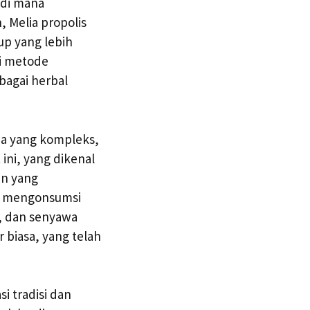
 di mana
 Melia propolis
up yang lebih
ri metode
bagai herbal
mia yang kompleks,
ini, yang dikenal
n yang
ng mengonsumsi
l, dan senyawa
r biasa, yang telah
i tradisi dan