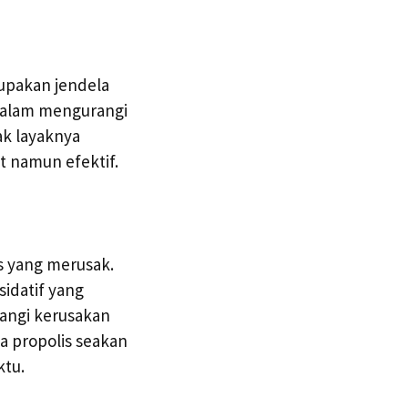
rupakan jendela
 dalam mengurangi
ak layaknya
 namun efektif.
s yang merusak.
idatif yang
rangi kerusakan
 propolis seakan
ktu.