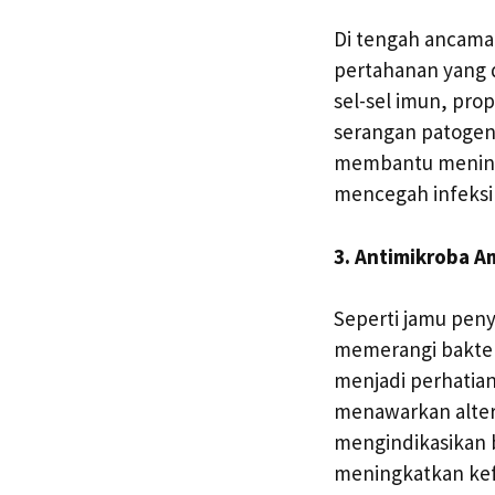
Di tengah ancaman
pertahanan yang 
sel-sel imun, pro
serangan patogen.
membantu mening
mencegah infeksi
3. Antimikroba 
Seperti jamu pen
memerangi bakteri
menjadi perhatia
menawarkan altern
mengindikasikan 
meningkatkan kefe