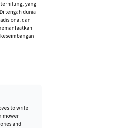
terhitung, yang
Di tengah dunia
adisional dan
 memanfaatkan
ga keseimbangan
oves to write
wn mower
sories and