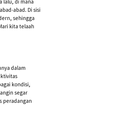
a lalu, di mana
bad-abad. Di sisi
dern, sehingga
ri kita telaah
annya dalam
tivitas
agai kondisi,
 angin segar
s peradangan