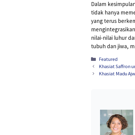
Dalam kesimpulan,
tidak hanya memen
yang terus berke
mengintegrasika
nilai-nilai luhur 
tubuh dan jiwa, 
Kategori
Featured
Khasiat Saffron 
Khasiat Madu Ajw