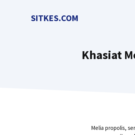
Langsung
ke
SITKES.COM
isi
Khasiat M
Melia propolis, se