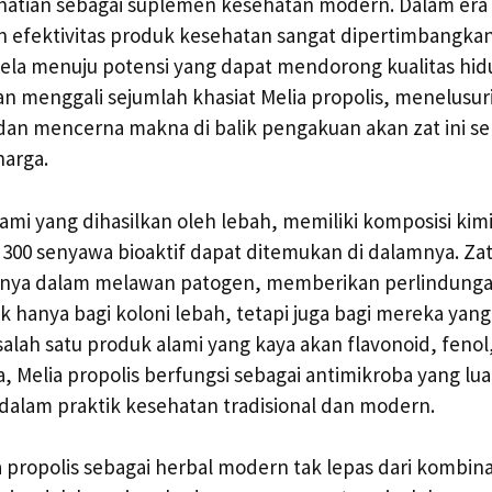
hatian sebagai suplemen kesehatan modern. Dalam era
 efektivitas produk kesehatan sangat dipertimbangkan,
la menuju potensi yang dapat mendorong kualitas hid
akan menggali sejumlah khasiat Melia propolis, menelusu
an mencerna makna di balik pengakuan akan zat ini se
arga.
lami yang dihasilkan oleh lebah, memiliki komposisi ki
i 300 senyawa bioaktif dapat ditemukan di dalamnya. Zat 
ya dalam melawan patogen, memberikan perlindunga
 hanya bagi koloni lebah, tetapi juga bagi mereka ya
 salah satu produk alami yang kaya akan flavonoid, feno
a, Melia propolis berfungsi sebagai antimikroba yang lua
s dalam praktik kesehatan tradisional dan modern.
propolis sebagai herbal modern tak lepas dari kombinas