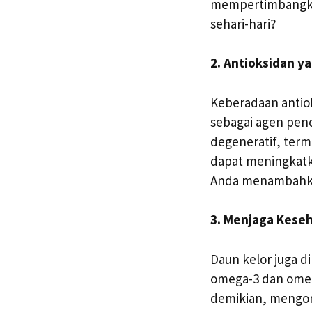
mempertimbangka
sehari-hari?
2. Antioksidan y
Keberadaan antiok
sebagai agen penc
degeneratif, term
dapat meningkatka
Anda menambahka
3. Menjaga Kese
Daun kelor juga 
omega-3 dan omeg
demikian, mengon