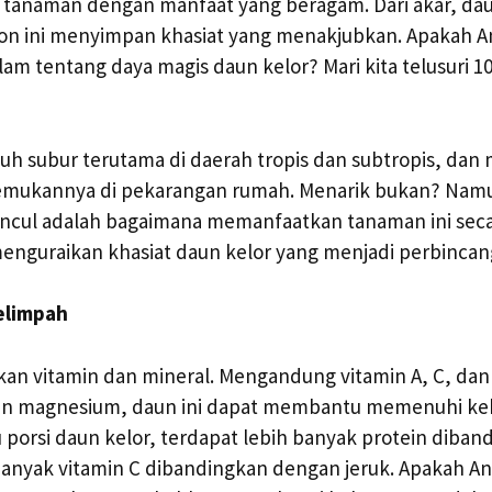
u tanaman dengan manfaat yang beragam. Dari akar, daun
hon ini menyimpan khasiat yang menakjubkan. Apakah A
lam tentang daya magis daun kelor? Mari kita telusuri 
h subur terutama di daerah tropis dan subtropis, dan
emukannya di pekarangan rumah. Menarik bukan? Nam
cul adalah bagaimana memanfaatkan tanaman ini secar
 menguraikan khasiat daun kelor yang menjadi perbinca
Melimpah
kan vitamin dan mineral. Mengandung vitamin A, C, dan 
dan magnesium, daun ini dapat membantu memenuhi keb
u porsi daun kelor, terdapat lebih banyak protein diba
 banyak vitamin C dibandingkan dengan jeruk. Apakah A