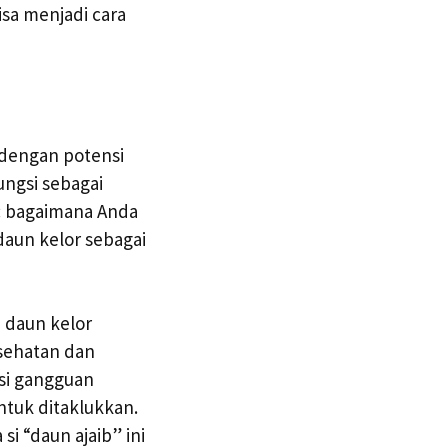
isa menjadi cara
 dengan potensi
ungsi sebagai
k: bagaimana Anda
aun kelor sebagai
 daun kelor
esehatan dan
si gangguan
ntuk ditaklukkan.
i “daun ajaib” ini