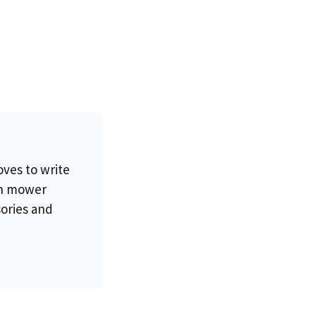
oves to write
wn mower
sories and