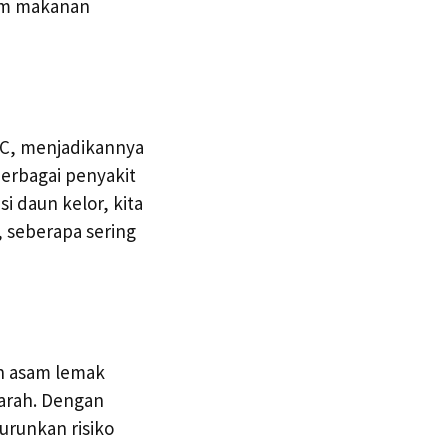
am makanan
 C, menjadikannya
berbagai penyakit
i daun kelor, kita
 seberapa sering
an asam lemak
arah. Dengan
runkan risiko