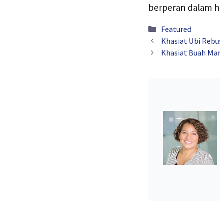
berperan dalam hi
Kategori
Featured
Khasiat Ubi Rebu
Khasiat Buah Man