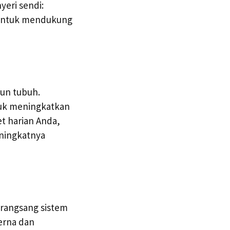
yeri sendi:
 untuk mendukung
mun tubuh.
tuk meningkatkan
t harian Anda,
eningkatnya
erangsang sistem
erna dan