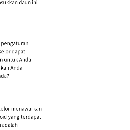
sukkan daun ini
m pengaturan
kelor dapat
an untuk Anda
hkah Anda
nda?
 kelor menawarkan
noid yang terdapat
 adalah