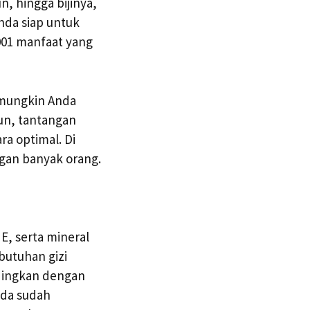
, hingga bijinya,
nda siap untuk
1001 manfaat yang
 mungkin Anda
un, tantangan
a optimal. Di
ngan banyak orang.
E, serta mineral
utuhan gizi
ndingkan dengan
nda sudah