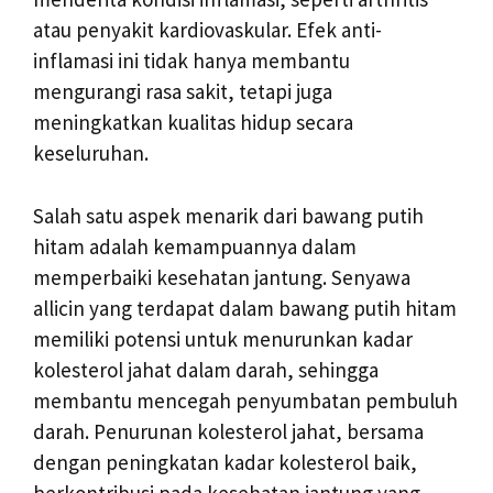
atau penyakit kardiovaskular. Efek anti-
inflamasi ini tidak hanya membantu
mengurangi rasa sakit, tetapi juga
meningkatkan kualitas hidup secara
keseluruhan.
Salah satu aspek menarik dari bawang putih
hitam adalah kemampuannya dalam
memperbaiki kesehatan jantung. Senyawa
allicin yang terdapat dalam bawang putih hitam
memiliki potensi untuk menurunkan kadar
kolesterol jahat dalam darah, sehingga
membantu mencegah penyumbatan pembuluh
darah. Penurunan kolesterol jahat, bersama
dengan peningkatan kadar kolesterol baik,
berkontribusi pada kesehatan jantung yang