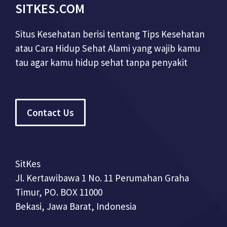
SITKES.COM
Situs Kesehatan berisi tentang Tips Kesehatan
atau Cara Hidup Sehat Alami yang wajib kamu
tau agar kamu hidup sehat tanpa penyakit
Contact Us
SitKes
Jl. Kertawibawa 1 No. 11 Perumahan Graha
Timur, PO. BOX 11000
Bekasi, Jawa Barat, Indonesia