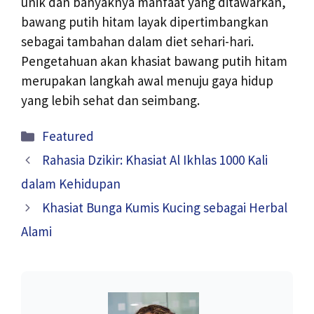
unik dan banyaknya manfaat yang ditawarkan,
bawang putih hitam layak dipertimbangkan
sebagai tambahan dalam diet sehari-hari.
Pengetahuan akan khasiat bawang putih hitam
merupakan langkah awal menuju gaya hidup
yang lebih sehat dan seimbang.
Kategori
Featured
Rahasia Dzikir: Khasiat Al Ikhlas 1000 Kali
dalam Kehidupan
Khasiat Bunga Kumis Kucing sebagai Herbal
Alami