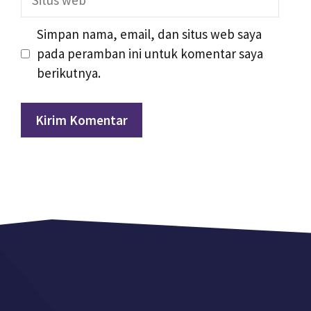
web
Simpan nama, email, dan situs web saya
pada peramban ini untuk komentar saya
berikutnya.