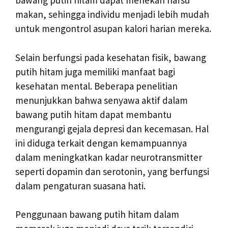
bawang putih hitam dapat menekan nafsu
makan, sehingga individu menjadi lebih mudah
untuk mengontrol asupan kalori harian mereka.
Selain berfungsi pada kesehatan fisik, bawang
putih hitam juga memiliki manfaat bagi
kesehatan mental. Beberapa penelitian
menunjukkan bahwa senyawa aktif dalam
bawang putih hitam dapat membantu
mengurangi gejala depresi dan kecemasan. Hal
ini diduga terkait dengan kemampuannya
dalam meningkatkan kadar neurotransmitter
seperti dopamin dan serotonin, yang berfungsi
dalam pengaturan suasana hati.
Penggunaan bawang putih hitam dalam