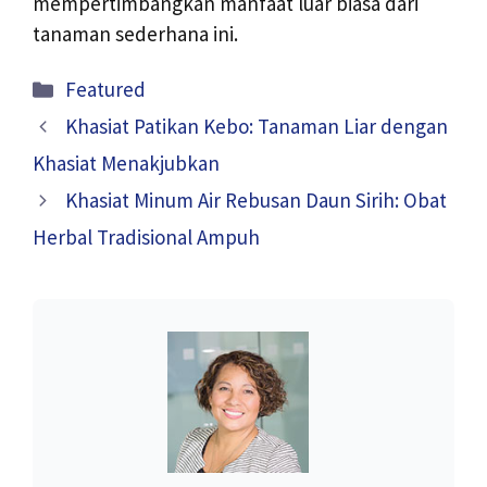
mempertimbangkan manfaat luar biasa dari
tanaman sederhana ini.
Kategori
Featured
Khasiat Patikan Kebo: Tanaman Liar dengan
Khasiat Menakjubkan
Khasiat Minum Air Rebusan Daun Sirih: Obat
Herbal Tradisional Ampuh