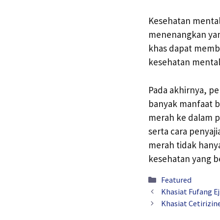
Kesehatan mental 
menenangkan yan
khas dapat member
kesehatan mental
Pada akhirnya, p
banyak manfaat b
merah ke dalam po
serta cara penyaj
merah tidak hanya
kesehatan yang b
Kategori
Featured
Khasiat Fufang E
Khasiat Cetirizi