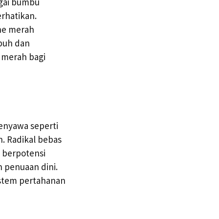
agai bumbu
erhatikan.
ahe merah
buh dan
 merah bagi
Senyawa seperti
. Radikal bebas
 berpotensi
 penuaan dini.
stem pertahanan