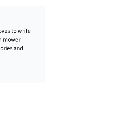
oves to write
wn mower
sories and