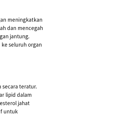
ngan meningkatkan
arah dan mencegah
gan jantung.
n ke seluruh organ
secara teratur.
r lipid dalam
sterol jahat
if untuk