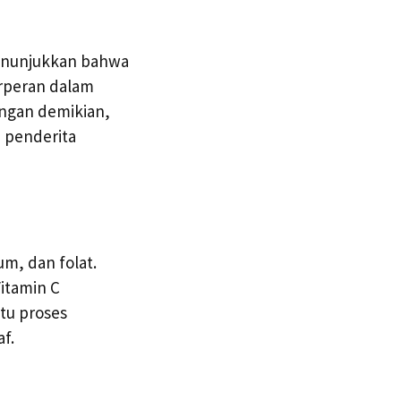
menunjukkan bahwa
rperan dalam
engan demikian,
 penderita
m, dan folat.
itamin C
tu proses
f.