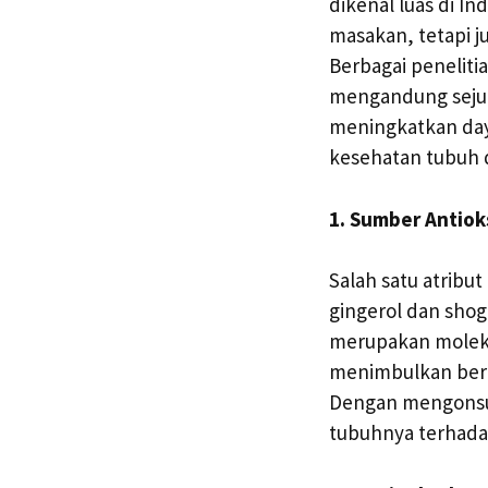
dikenal luas di I
masakan, tetapi j
Berbagai penelit
mengandung sejum
meningkatkan daya
kesehatan tubuh 
1. Sumber Antiok
Salah satu atribu
gingerol dan shog
merupakan molekul
menimbulkan berb
Dengan mengonsum
tubuhnya terhadap