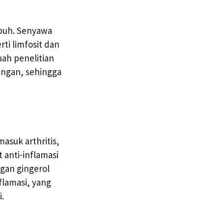
buh. Senyawa
ti limfosit dan
uah penelitian
ngan, sehingga
asuk arthritis,
 anti-inflamasi
gan gingerol
lamasi, yang
.