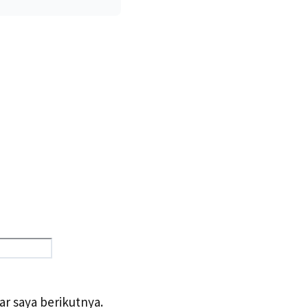
Situs
web
r saya berikutnya.