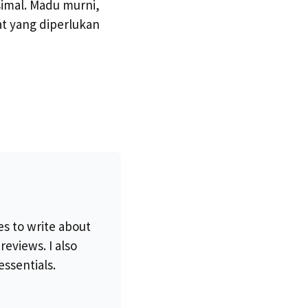
imal. Madu murni,
t yang diperlukan
es to write about
eviews. I also
essentials.