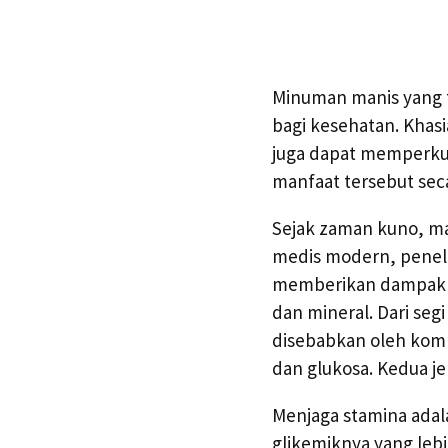
Minuman manis yang t
bagi kesehatan. Khas
juga dapat memperkuat
manfaat tersebut seca
Sejak zaman kuno, ma
medis modern, peneli
memberikan dampak pos
dan mineral. Dari seg
disebabkan oleh kompo
dan glukosa. Kedua je
Menjaga stamina adal
glikemiknya yang leb