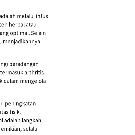
adalah melalui infus
eh herbal atau
ng optimal. Selain
p, menjadikannya
angi peradangan
ermasuk arthritis
ik dalam mengelola
ri peningkatan
as fisik.
i adalah langkah
emikian, selalu