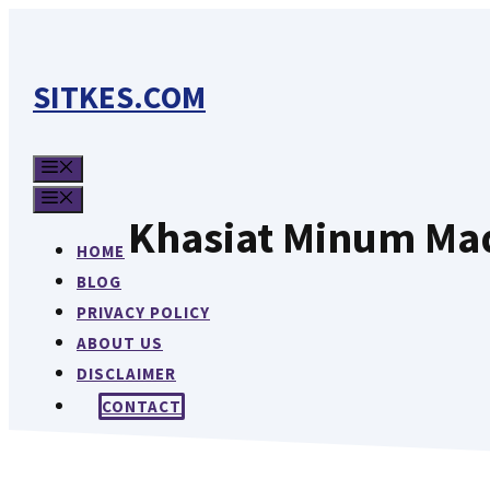
Langsung
ke
isi
SITKES.COM
MENU
MENU
Khasiat Minum Mad
HOME
BLOG
PRIVACY POLICY
ABOUT US
DISCLAIMER
CONTACT