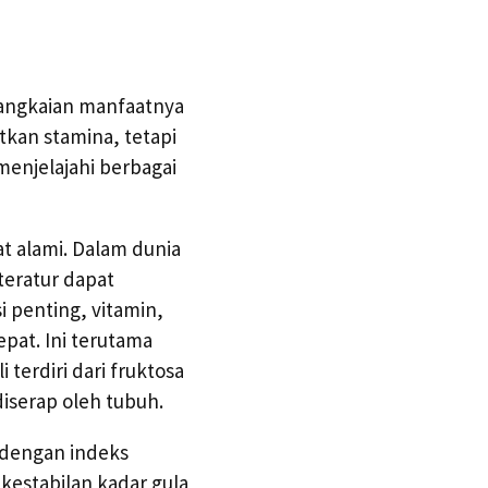
erangkaian manfaatnya
tkan stamina, tetapi
menjelajahi berbagai
t alami. Dalam dunia
eratur dapat
i penting, vitamin,
epat. Ini terutama
terdiri dari fruktosa
diserap oleh tubuh.
 dengan indeks
kestabilan kadar gula