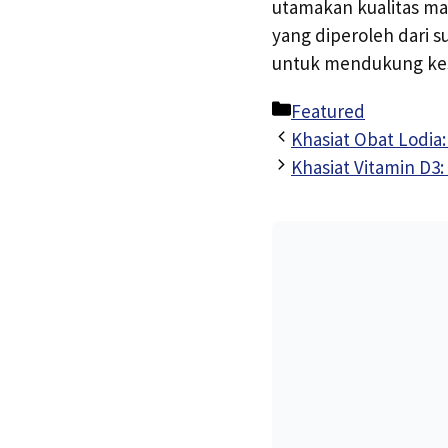
utamakan kualitas m
yang diperoleh dari 
untuk mendukung kes
Kategori
Featured
Khasiat Obat Lodia
Khasiat Vitamin D3: