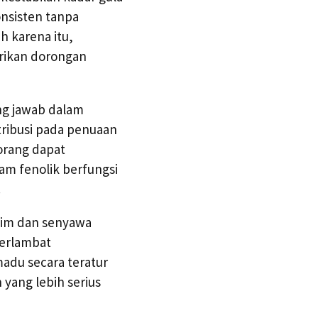
nsisten tanpa
h karena itu,
rikan dorongan
ng jawab dalam
tribusi pada penuaan
orang dapat
am fenolik berfungsi
.
zim dan senyawa
perlambat
adu secara teratur
yang lebih serius