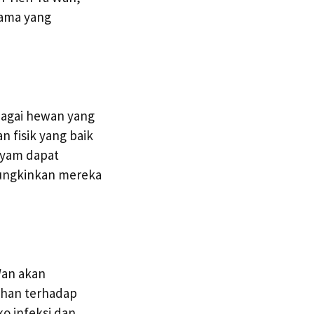
tama yang
bagai hewan yang
 fisik yang baik
ayam dapat
mungkinkan mereka
Wan akan
ahan terhadap
o infeksi dan