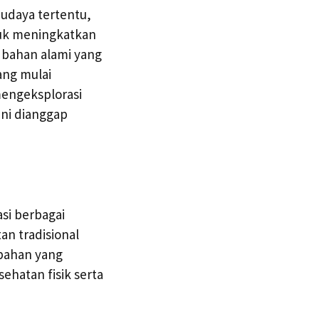
udaya tertentu,
tuk meningkatkan
 bahan alami yang
ang mulai
mengeksplorasi
ni dianggap
asi berbagai
n tradisional
bahan yang
ehatan fisik serta