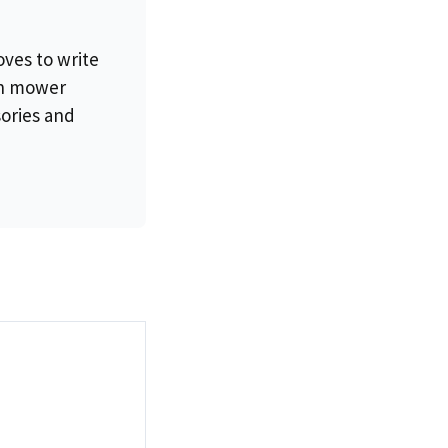
oves to write
wn mower
sories and