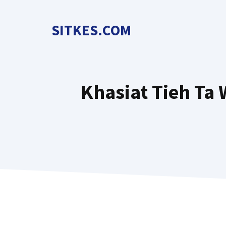
Langsung
ke
SITKES.COM
isi
Khasiat Tieh Ta