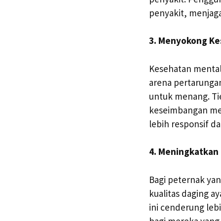
penyakit, menjaga
3. Menyokong Ke
Kesehatan mental
arena pertarungan
untuk menang. T
keseimbangan men
lebih responsif d
4. Meningkatkan 
Bagi peternak yan
kualitas daging a
ini cenderung leb
bagi mereka yang