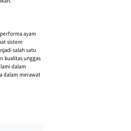
ikan.
 performa ayam
at sistem
adi salah satu
n kualitas unggas
alami dalam
ama dalam merawat