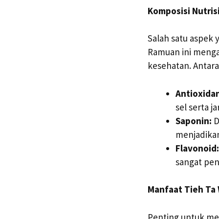
Komposisi Nutris
Salah satu aspek 
Ramuan ini menga
kesehatan. Antara 
Antioxidan
sel serta j
Saponin:
D
menjadika
Flavonoid:
sangat pen
Manfaat Tieh Ta
Penting untuk me