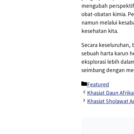
mengubah perspektif 
obat-obatan kimia. P
namun melalui kesaba
kesehatan kita.
Secara keseluruhan,
sebuah harta karun he
eksplorasi lebih dal
seimbang dengan men
Kategori
Featured
Khasiat Daun Afrika
Khasiat Sholawat Ad