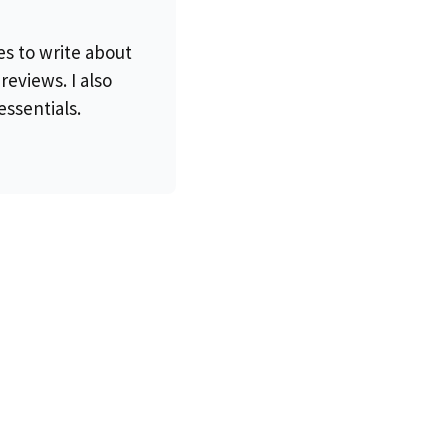
es to write about
eviews. I also
essentials.