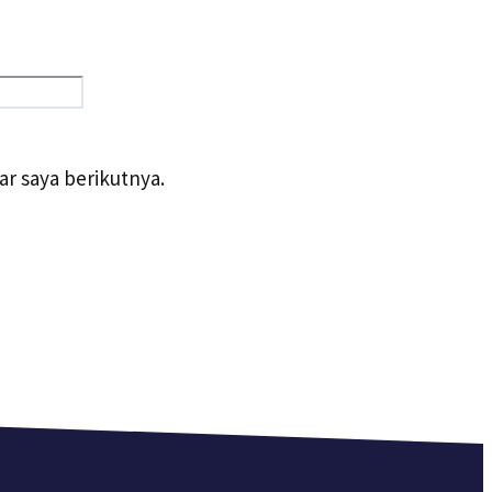
Situs
web
r saya berikutnya.