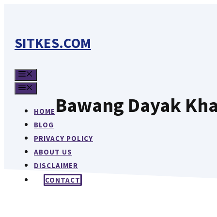
Langsung
ke
isi
SITKES.COM
MENU
MENU
Bawang Dayak Khas
HOME
BLOG
PRIVACY POLICY
ABOUT US
DISCLAIMER
CONTACT