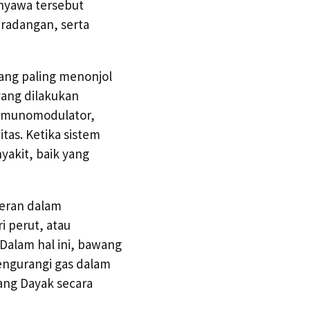
nyawa tersebut
radangan, serta
yang paling menonjol
ang dilakukan
s imunomodulator,
as. Ketika sistem
yakit, baik yang
peran dalam
 perut, atau
 Dalam hal ini, bawang
engurangi gas dalam
ang Dayak secara