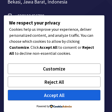
Bekasi, Jawa Barat, Indonesia
+628123456789
We respect your privacy
Cookies help us improve your experience, deliver
personalized content, and analyze traffic. You can
choose which cookies to allow by clicking
Customize
. Click
Accept All
to consent or
Reject
All
to decline non-essential cookies.
Customize
© Company Name
Reject All
Privacy Policy
Terms of Service
Accept All
Powered by