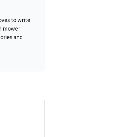
oves to write
wn mower
sories and