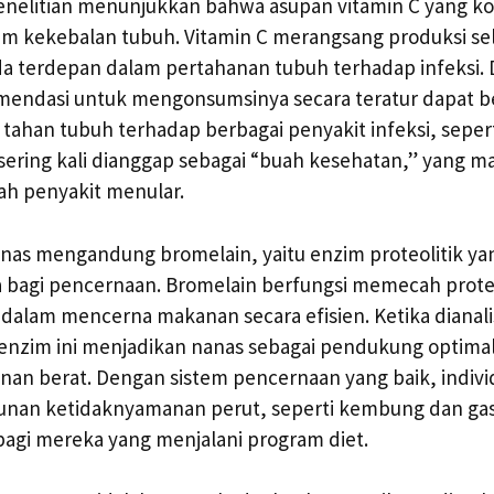
penelitian menunjukkan bahwa asupan vitamin C yang ko
m kekebalan tubuh. Vitamin C merangsang produksi sel
da terdepan dalam pertahanan tubuh terhadap infeksi.
mendasi untuk mengonsumsinya secara teratur dapat b
tahan tubuh terhadap berbagai penyakit infeksi, seperti
 sering kali dianggap sebagai “buah kesehatan,” yan
h penyakit menular.
nanas mengandung bromelain, yaitu enzim proteolitik ya
a bagi pencernaan. Bromelain berfungsi memecah prote
alam mencerna makanan secara efisien. Ketika dianali
 enzim ini menjadikan nanas sebagai pendukung optima
an berat. Dengan sistem pencernaan yang baik, indivi
nan ketidaknyamanan perut, seperti kembung dan gas, 
agi mereka yang menjalani program diet.