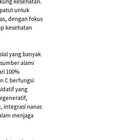
ukung kesehatan.
patut untuk
nas, dengan fokus
ap kesehatan
sial yang banyak
u sumber alami
ari 100%
n C berfungsi
idatif yang
egeneratif,
, integrasi nanas
dalam menjaga