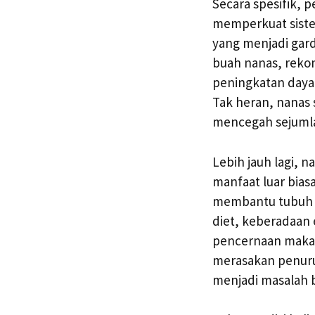
Secara spesifik, 
memperkuat siste
yang menjadi gar
buah nanas, reko
peningkatan daya 
Tak heran, nanas
mencegah sejumla
Lebih jauh lagi, 
manfaat luar bias
membantu tubuh d
diet, keberadaan
pencernaan makan
merasakan penuru
menjadi masalah b