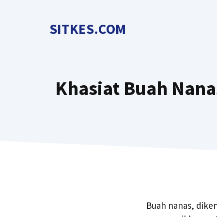
Langsung
ke
SITKES.COM
isi
Khasiat Buah Nana
Buah nanas, dike