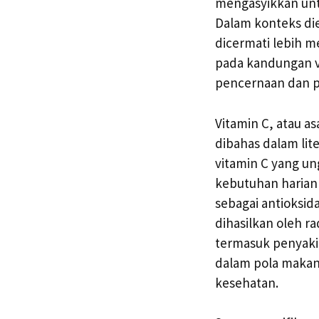
mengasyikkan untu
Dalam konteks di
dicermati lebih m
pada kandungan v
pencernaan dan p
Vitamin C, atau a
dibahas dalam lit
vitamin C yang un
kebutuhan harian 
sebagai antioksid
dihasilkan oleh r
termasuk penyakit
dalam pola makan 
kesehatan.