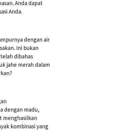
masan. Anda dapat
asi Anda.
ampurnya dengan air
akan. Ini bukan
telah dibahas
buk jahe merah dalam
rkan?
gan
ya dengan madu,
at menghasilkan
nyak kombinasi yang