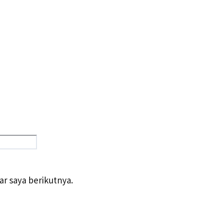
Situs
web
r saya berikutnya.