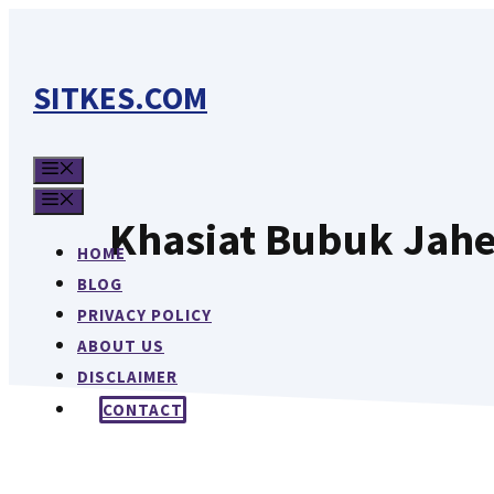
Langsung
ke
isi
SITKES.COM
MENU
MENU
Khasiat Bubuk Jah
HOME
BLOG
PRIVACY POLICY
ABOUT US
DISCLAIMER
CONTACT