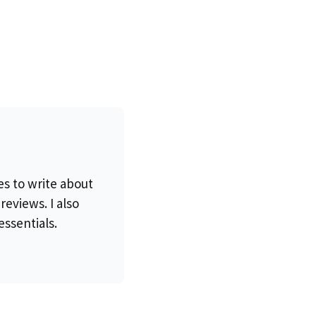
es to write about
eviews. I also
essentials.