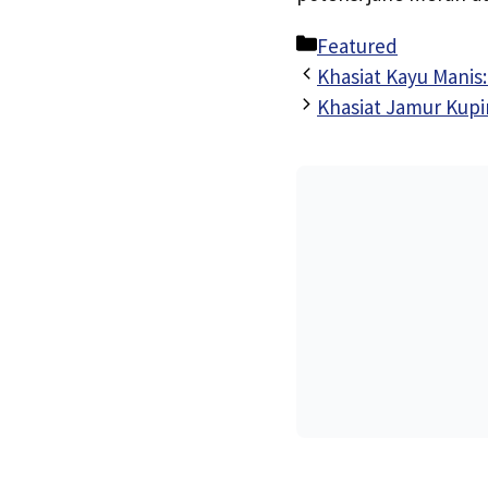
Kategori
Featured
Khasiat Kayu Manis
Khasiat Jamur Kup