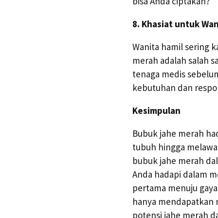
bisa Anda ciptakan?
8. Khasiat untuk Wan
Wanita hamil sering 
merah adalah salah sa
tenaga medis sebelum
kebutuhan dan respo
Kesimpulan
Bubuk jahe merah had
tubuh hingga melawa
bubuk jahe merah da
Anda hadapi dalam me
pertama menuju gaya 
hanya mendapatkan ras
potensi jahe merah da