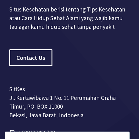
Situs Kesehatan berisi tentang Tips Kesehatan
atau Cara Hidup Sehat Alami yang wajib kamu
tau agar kamu hidup sehat tanpa penyakit
Contact Us
SitKes
Jl. Kertawibawa 1 No. 11 Perumahan Graha
Timur, PO. BOX 11000
Bekasi, Jawa Barat, Indonesia
+628123456789