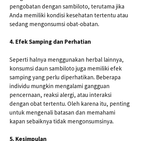
pengobatan dengan sambiloto, terutama jika
Anda memiliki kondisi kesehatan tertentu atau
sedang mengonsumsi obat-obatan.
4. Efek Samping dan Perhatian
Seperti halnya menggunakan herbal lainnya,
konsumsi daun sambiloto juga memiliki efek
samping yang perlu diperhatikan. Beberapa
individu mungkin mengalami gangguan
pencernaan, reaksi alergi, atau interaksi
dengan obat tertentu. Oleh karena itu, penting
untuk mengenali batasan dan memahami
kapan sebaiknya tidak mengonsumsinya.
5. Kesimpulan