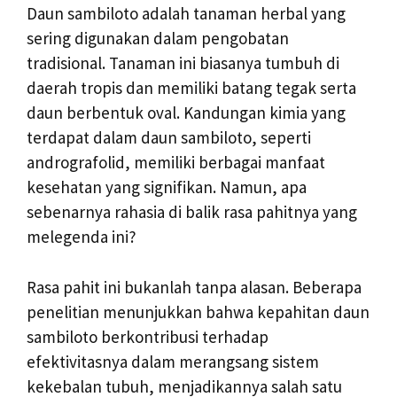
Daun sambiloto adalah tanaman herbal yang
sering digunakan dalam pengobatan
tradisional. Tanaman ini biasanya tumbuh di
daerah tropis dan memiliki batang tegak serta
daun berbentuk oval. Kandungan kimia yang
terdapat dalam daun sambiloto, seperti
andrografolid, memiliki berbagai manfaat
kesehatan yang signifikan. Namun, apa
sebenarnya rahasia di balik rasa pahitnya yang
melegenda ini?
Rasa pahit ini bukanlah tanpa alasan. Beberapa
penelitian menunjukkan bahwa kepahitan daun
sambiloto berkontribusi terhadap
efektivitasnya dalam merangsang sistem
kekebalan tubuh, menjadikannya salah satu