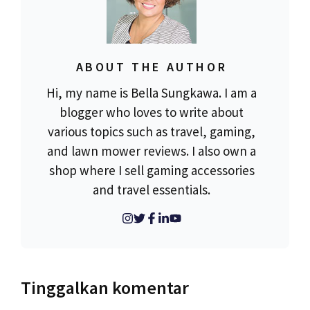
ABOUT THE AUTHOR
Hi, my name is Bella Sungkawa. I am a
blogger who loves to write about
various topics such as travel, gaming,
and lawn mower reviews. I also own a
shop where I sell gaming accessories
and travel essentials.
Tinggalkan komentar