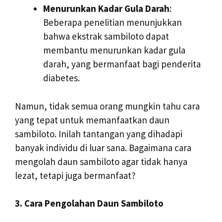
Menurunkan Kadar Gula Darah
:
Beberapa penelitian menunjukkan
bahwa ekstrak sambiloto dapat
membantu menurunkan kadar gula
darah, yang bermanfaat bagi penderita
diabetes.
Namun, tidak semua orang mungkin tahu cara
yang tepat untuk memanfaatkan daun
sambiloto. Inilah tantangan yang dihadapi
banyak individu di luar sana. Bagaimana cara
mengolah daun sambiloto agar tidak hanya
lezat, tetapi juga bermanfaat?
3. Cara Pengolahan Daun Sambiloto