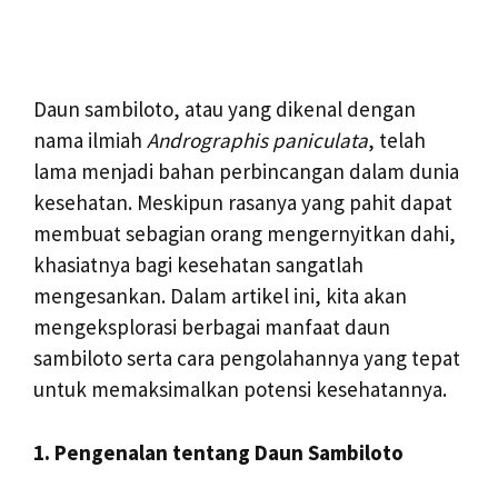
Daun sambiloto, atau yang dikenal dengan
nama ilmiah
Andrographis paniculata
, telah
lama menjadi bahan perbincangan dalam dunia
kesehatan. Meskipun rasanya yang pahit dapat
membuat sebagian orang mengernyitkan dahi,
khasiatnya bagi kesehatan sangatlah
mengesankan. Dalam artikel ini, kita akan
mengeksplorasi berbagai manfaat daun
sambiloto serta cara pengolahannya yang tepat
untuk memaksimalkan potensi kesehatannya.
1. Pengenalan tentang Daun Sambiloto