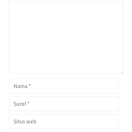
Komentar
Nama
Surel
Situs
web