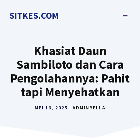
Langsung
ke
SITKES.COM
MENU
isi
Khasiat Daun
Sambiloto dan Cara
Pengolahannya: Pahit
tapi Menyehatkan
MEI 16, 2025
ADMINBELLA