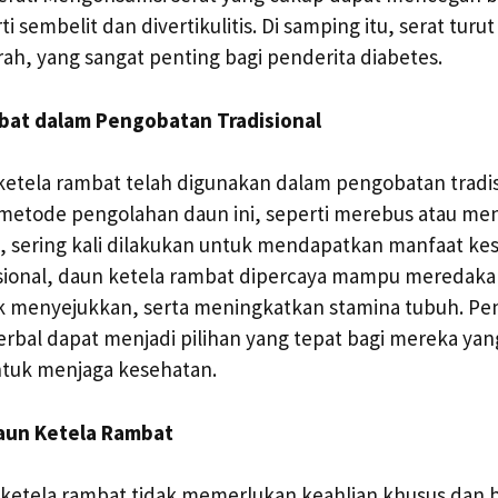
 sembelit dan divertikulitis. Di samping itu, serat tur
ah, yang sangat penting bagi penderita diabetes.
bat dalam Pengobatan Tradisional
ketela rambat telah digunakan dalam pengobatan tradis
 metode pengolahan daun ini, seperti merebus atau me
 sering kali dilakukan untuk mendapatkan manfaat ke
sional, daun ketela rambat dipercaya mampu meredak
 menyejukkan, serta meningkatkan stamina tubuh. Pe
rbal dapat menjadi pilihan yang tepat bagi mereka ya
untuk menjaga kesehatan.
aun Ketela Rambat
ketela rambat tidak memerlukan keahlian khusus dan b