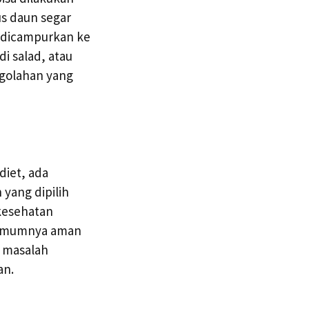
s daun segar
u dicampurkan ke
i salad, atau
ngolahan yang
iet, ada
yang dipilih
 kesehatan
i umumnya aman
u masalah
an.