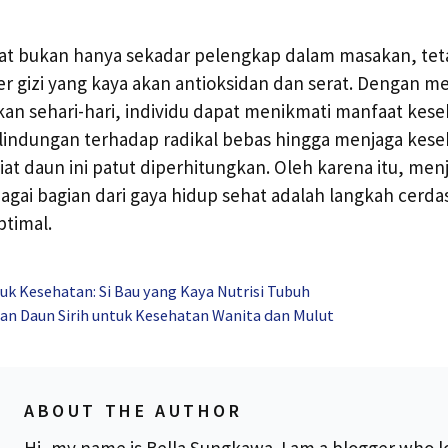
at bukan hanya sekadar pelengkap dalam masakan, teta
 gizi yang kaya akan antioksidan dan serat. Dengan 
kan sehari-hari, individu dapat menikmati manfaat kes
rlindungan terhadap radikal bebas hingga menjaga kes
at daun ini patut diperhitungkan. Oleh karena itu, men
agai bagian dari gaya hidup sehat adalah langkah cerd
ptimal.
uk Kesehatan: Si Bau yang Kaya Nutrisi Tubuh
san Daun Sirih untuk Kesehatan Wanita dan Mulut
ABOUT THE AUTHOR
Hi, my name is Bella Sungkawa. I am a blogger who l