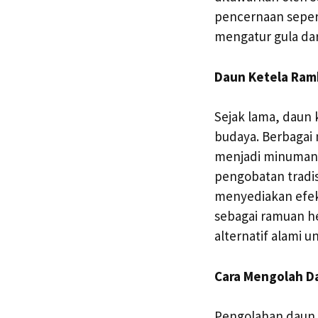
pencernaan seperti
mengatur gula dar
Daun Ketela Ram
Sejak lama, daun 
budaya. Berbagai
menjadi minuman,
pengobatan tradi
menyediakan efek
sebagai ramuan he
alternatif alami 
Cara Mengolah D
Pengolahan daun 