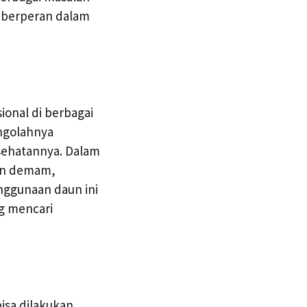
ut berperan dalam
ional di berbagai
ngolahnya
sehatannya. Dalam
an demam,
nggunaan daun ini
ng mencari
isa dilakukan