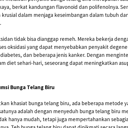
kaya, berkat kandungan flavonoid dan polifenolnya. Se
krusial dalam menjaga keseimbangan dalam tubuh dan 
.
sidan tidak bisa dianggap remeh. Mereka bekerja deng
s oksidasi yang dapat menyebabkan penyakit degener
 diabetes, dan beberapa jenis kanker. Dengan mengint
lam diet sehari-hari, seseorang dapat meningkatkan asu
msi Bunga Telang Biru
an khasiat bunga telang biru, ada beberapa metode y
satunya adalah dengan menyeduh bunga telang biru men
idak hanya mudah, tetapi juga mempertahankan sebagi
nya. Teh bunga telang biru dapat dinikmati secara lang