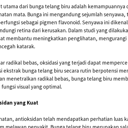
at utama dari bunga telang biru adalah kemampuannya
tan mata. Bunga ini mengandung sejumlah senyawa, 
berfungsi sebagai pigmen flavonoid. Senyawa ini dikenal
indungi retina dari kerusakan. Dalam studi yang dilakuka
apat membantu meningkatkan penglihatan, mengurangi r
ncegah katarak.
ar radikal bebas, oksidasi yang terjadi dapat memperce
i ekstrak bunga telang biru secara rutin berpotensi me
ngan menetralkan radikal bebas, bunga telang biru mem
ungsi visual yang optimal.
sidan yang Kuat
hatan, antioksidan telah mendapatkan perhatian luas 
am melawan penyakit. Bunga telang biru merupakan sal