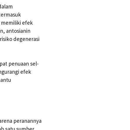
 dalam
termasuk
 memiliki efek
n, antosianin
isiko degenerasi
pat penuaan sel-
ngurangi efek
bantu
karena peranannya
ah satu sumber