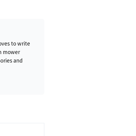
oves to write
wn mower
sories and