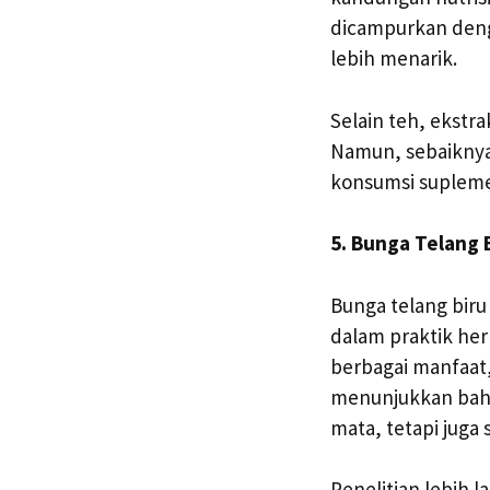
dicampurkan deng
lebih menarik.
Selain teh, ekstr
Namun, sebaiknya
konsumsi suplemen
5. Bunga Telang 
Bunga telang biru
dalam praktik her
berbagai manfaat,
menunjukkan bahw
mata, tetapi jug
Penelitian lebih 