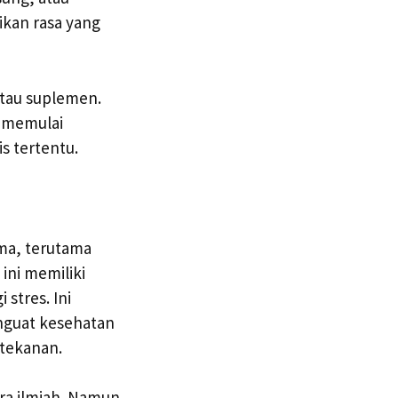
kan rasa yang
atau suplemen.
m memulai
s tertentu.
ama, terutama
ini memiliki
stres. Ini
nguat kesehatan
tekanan.
ara ilmiah. Namun,