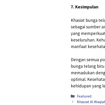
7. Kesimpulan
Khasiat bunga tel
sebagai sumber an
yang memperkuat 
keseluruhan. Keha
manfaat kesehata
Dengan semua pot
bunga telang biru
memadukan dengan 
optimal. Kesehata
kehidupan yang le
Kategori
Featured
Khasiat Al Waqia