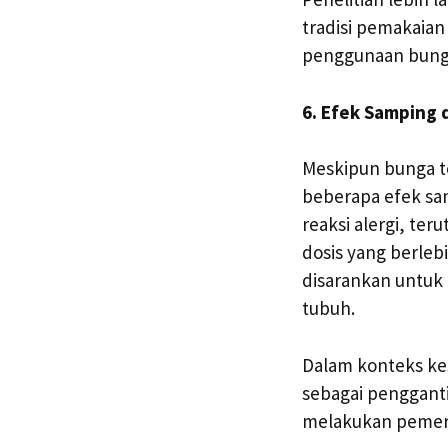
tradisi pemakaia
penggunaan bunga
6. Efek Samping
Meskipun bunga t
beberapa efek sa
reaksi alergi, ter
dosis yang berle
disarankan untuk
tubuh.
Dalam konteks kes
sebagai pengganti
melakukan pemeri