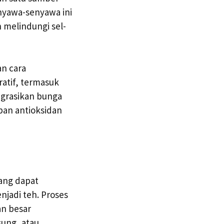
nyawa-senyawa ini
melindungi sel-
an cara
atif, termasuk
egrasikan bunga
pan antioksidan
ang dapat
jadi teh. Proses
an besar
sung, atau