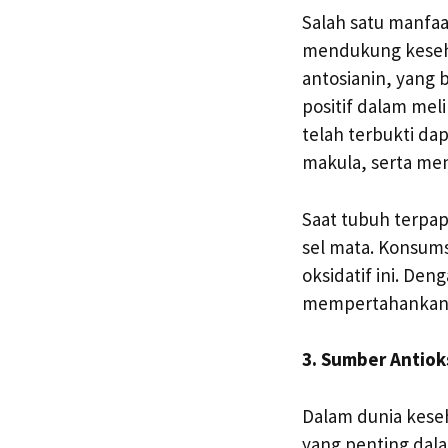
Salah satu manfa
mendukung keseha
antosianin, yang 
positif dalam mel
telah terbukti d
makula, serta me
Saat tubuh terpap
sel mata. Konsums
oksidatif ini. De
mempertahankan f
3. Sumber Antiok
Dalam dunia kese
yang penting dal