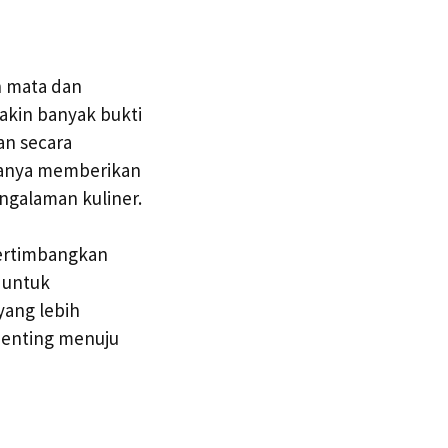
n mata dan
akin banyak bukti
an secara
 hanya memberikan
ngalaman kuliner.
pertimbangkan
 untuk
yang lebih
 penting menuju