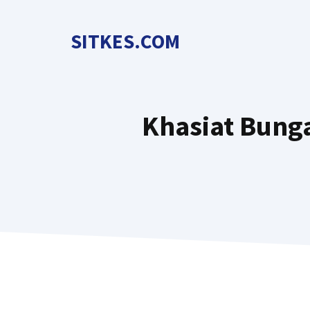
Langsung
ke
SITKES.COM
isi
Khasiat Bunga