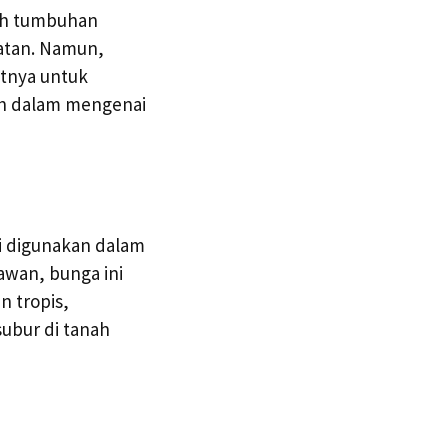
lah tumbuhan
atan. Namun,
atnya untuk
bih dalam mengenai
li digunakan dalam
awan, bunga ini
n tropis,
subur di tanah