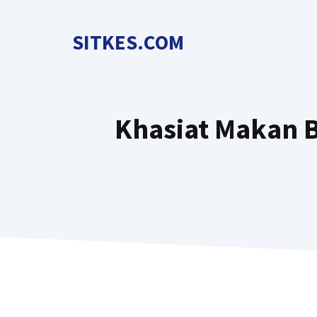
Langsung
ke
SITKES.COM
isi
Khasiat Makan B