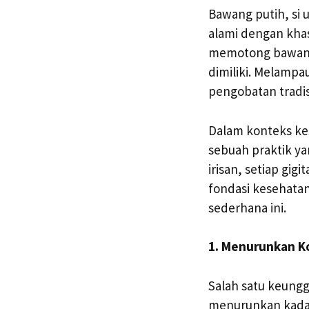
Bawang putih, si u
alami dengan khas
memotong bawang
dimiliki. Melamp
pengobatan tradis
Dalam konteks ke
sebuah praktik y
irisan, setiap gi
fondasi kesehatan 
sederhana ini.
1. Menurunkan K
Salah satu keung
menurunkan kadar 