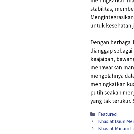
meningkatkan mass
stabilitas, membe
Mengintegrasikan 
untuk kesehatan 
Dengan berbagai 
dianggap sebagai
keajaiban, bawan
menawarkan manfa
mengolahnya dalam
meningkatkan kua
putih seakan men
yang tak terukur.
Kategori
Featured
Khasiat Daun Me
Khasiat Minum Le