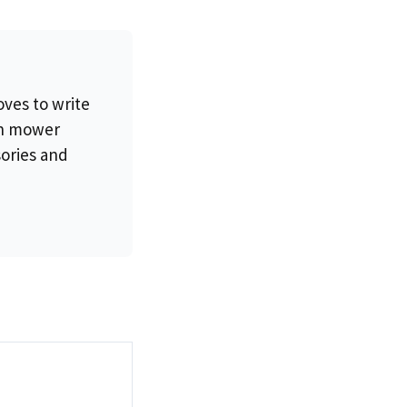
oves to write
wn mower
sories and