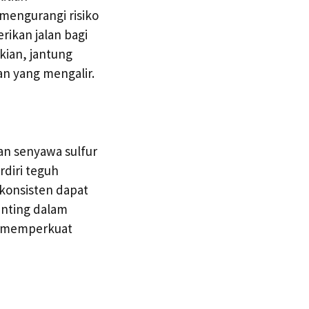
engurangi risiko
rikan jalan bagi
kian, jantung
an yang mengalir.
an senyawa sulfur
rdiri teguh
konsisten dapat
enting dalam
h memperkuat