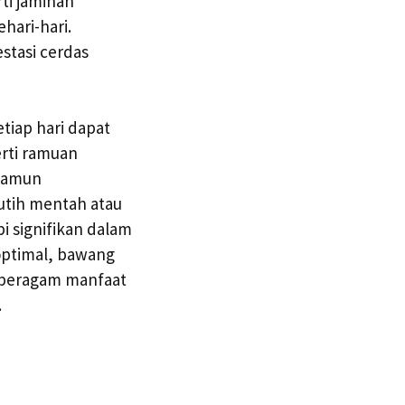
ti jaminan
hari-hari.
stasi cerdas
tiap hari dapat
rti ramuan
 namun
tih mentah atau
i signifikan dalam
optimal, bawang
 beragam manfaat
.