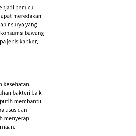
enjadi pemicu
g dapat meredakan
abir surya yang
, konsumsi bawang
pa jenis kanker,
h kesehatan
han bakteri baik
g putih membantu
ra usus dan
uh menyerap
ernaan.