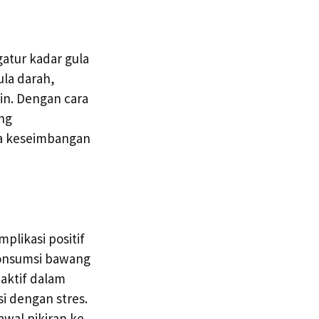
atur kadar gula
ula darah,
in. Dengan cara
ang
ga keseimbangan
mplikasi positif
konsumsi bawang
aktif dalam
i dengan stres.
wal pikiran ke