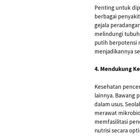
Penting untuk di
berbagai penyakit
gejala peradangan
melindungi tubuh
putih berpotensi 
menjadikannya seb
4. Mendukung Ke
Kesehatan pencer
lainnya. Bawang 
dalam usus. Seol
merawat mikrobio
memfasilitasi pe
nutrisi secara op