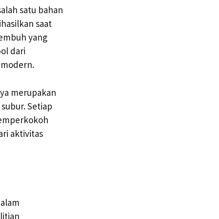
 salah satu bahan
ihasilkan saat
yembuh yang
ol dari
h modern.
inya merupakan
subur. Setiap
 memperkokoh
ri aktivitas
dalam
itian