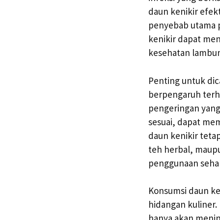
daun kenikir efek
penyebab utama p
kenikir dapat men
kesehatan lambun
Penting untuk dic
berpengaruh terh
pengeringan yang 
sesuai, dapat me
daun kenikir teta
teh herbal, maupu
penggunaan sehari
Konsumsi daun ke
hidangan kuliner.
hanya akan menin