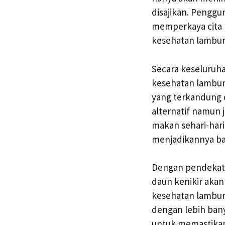
disajikan. Pengg
memperkaya cita 
kesehatan lambun
Secara keseluruh
kesehatan lambun
yang terkandung d
alternatif namun 
makan sehari-hari
menjadikannya bag
Dengan pendekat
daun kenikir akan
kesehatan lambung
dengan lebih bany
untuk memastikan 