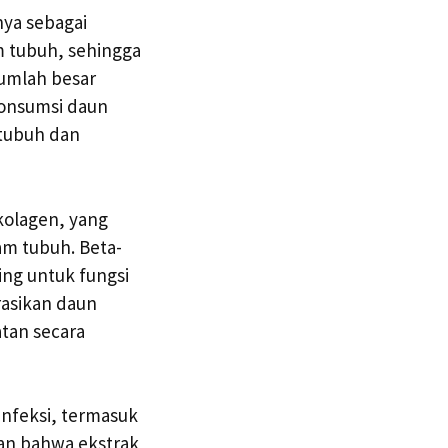
nya sebagai
am tubuh, sehingga
umlah besar
gonsumsi daun
 tubuh dan
 kolagen, yang
am tubuh. Beta-
ting untuk fungsi
rasikan daun
tan secara
 infeksi, termasuk
kan bahwa ekstrak