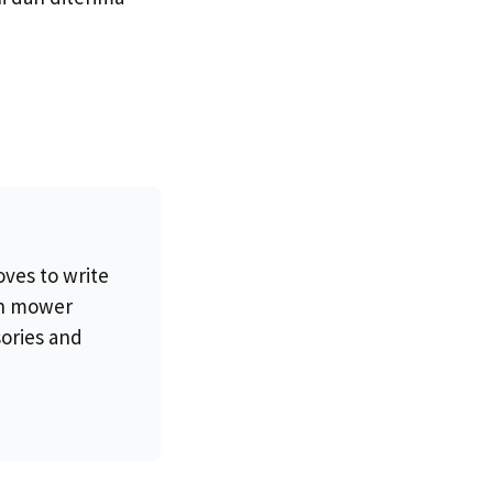
oves to write
wn mower
sories and