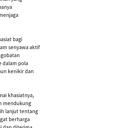
hanya
 menjaga
asiat bagi
gam senyawa aktif
engobatan
e dalam pola
aun kenikir dan
i khasiatnya,
lam mendukung
h lanjut tentang
ngat berharga
i dan diterima