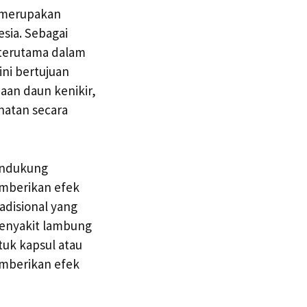
, merupakan
sia. Sebagai
, terutama dalam
ni bertujuan
aan daun kenikir,
hatan secara
endukung
emberikan efek
adisional yang
enyakit lambung
tuk kapsul atau
mberikan efek