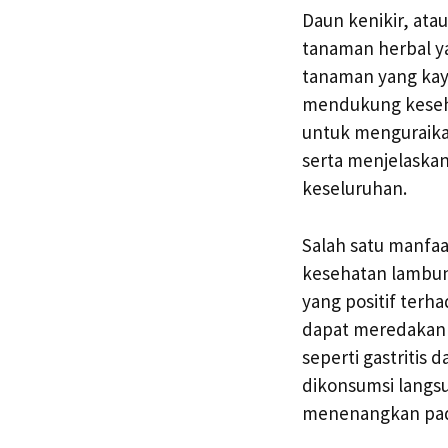
Daun kenikir, at
tanaman herbal ya
tanaman yang kaya
mendukung kesehat
untuk menguraika
serta menjelaskan
keseluruhan.
Salah satu manfa
kesehatan lambun
yang positif terh
dapat meredakan
seperti gastritis
dikonsumsi langs
menenangkan pad