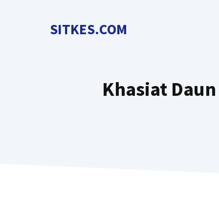
Langsung
ke
SITKES.COM
isi
Khasiat Daun