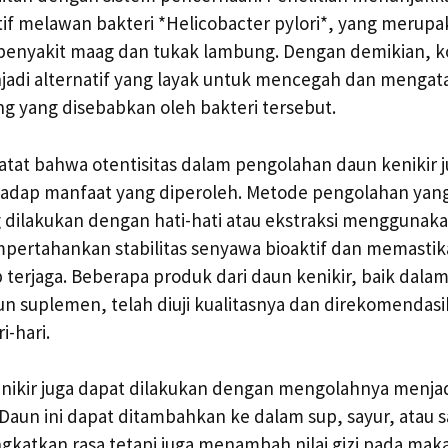
tif melawan bakteri *Helicobacter pylori*, yang merupa
enyakit maag dan tukak lambung. Dengan demikian, k
jadi alternatif yang layak untuk mencegah dan mengat
g yang disebabkan oleh bakteri tersebut.
atat bahwa otentisitas dalam pengolahan daun kenikir 
adap manfaat yang diperoleh. Metode pengolahan yang 
dilakukan dengan hati-hati atau ekstraksi menggunaka
mpertahankan stabilitas senyawa bioaktif dan memasti
p terjaga. Beberapa produk dari daun kenikir, baik dala
n suplemen, telah diuji kualitasnya dan direkomendas
-hari.
nikir juga dapat dilakukan dengan mengolahnya menjad
 Daun ini dapat ditambahkan ke dalam sup, sayur, atau s
gkatkan rasa tetapi juga menambah nilai gizi pada mak