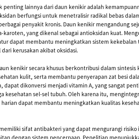
k penting lainnya dari daun kenikir adalah kemampuan
oksidan berfungsi untuk menetralisir radikal bebas dal
erbagai penyakit kronis. Daun kenikir mengandung sej
a-karoten, yang dikenal sebagai antioksidan kuat. Men
eratur dapat membantu meningkatkan sistem kekebalan
 dari kerusakan akibat oksidasi.
aun kenikir secara khusus berkontribusi dalam sintesis
ehatan kulit, serta membantu penyerapan zat besi dal
ain, dapat dikonversi menjadi vitamin A, yang sangat pen
a kesehatan sel-sel tubuh. Oleh karena itu, menginteg
et harian dapat membantu meningkatkan kualitas keseha
memiliki sifat antibakteri yang dapat mengurangi risiko
kaitan dengan sistem pencernaan. Penelitian menunjuk