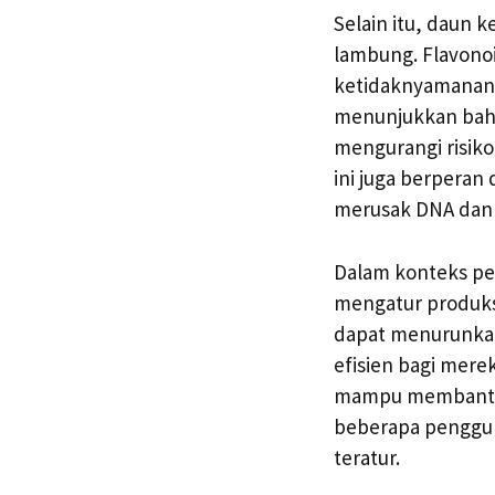
Selain itu, daun
lambung. Flavonoi
ketidaknyamanan 
menunjukkan bah
mengurangi risiko
ini juga berperan
merusak DNA dan
Dalam konteks pen
mengatur produks
dapat menurunkan
efisien bagi mere
mampu membantu m
beberapa penggun
teratur.