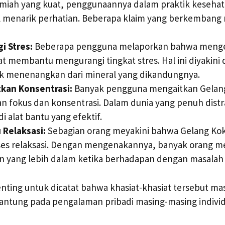
lmiah yang kuat, penggunaannya dalam praktik kesehata
il menarik perhatian. Beberapa klaim yang berkembang 
i Stres:
Beberapa pengguna melaporkan bahwa meng
t membantu mengurangi tingkat stres. Hal ini diyakini d
k menenangkan dari mineral yang dikandungnya.
kan Konsentrasi:
Banyak pengguna mengaitkan Gelan
n fokus dan konsentrasi. Dalam dunia yang penuh distrak
i alat bantu yang efektif.
Relaksasi:
Sebagian orang meyakini bahwa Gelang K
ses relaksasi. Dengan mengenakannya, banyak orang m
 yang lebih dalam ketika berhadapan dengan masalah s
ting untuk dicatat bahwa khasiat-khasiat tersebut mas
gantung pada pengalaman pribadi masing-masing individ