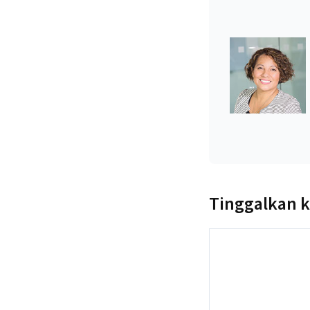
Tinggalkan 
Komentar