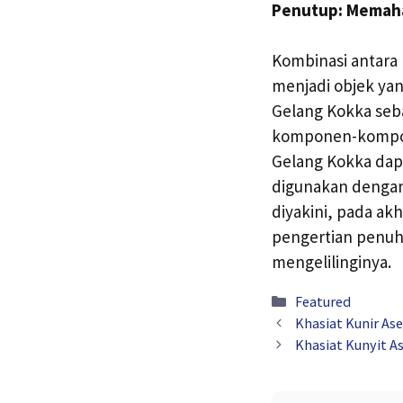
Penutup: Memaha
Kombinasi antara 
menjadi objek yang
Gelang Kokka seb
komponen-kompon
Gelang Kokka dapa
digunakan dengan 
diyakini, pada ak
pengertian penuh
mengelilinginya.
Kategori
Featured
Khasiat Kunir As
Khasiat Kunyit A