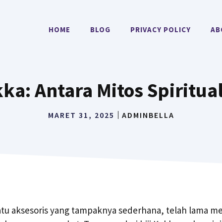
HOME
BLOG
PRIVACY POLICY
AB
ka: Antara Mitos Spiritua
MARET 31, 2025
ADMINBELLA
tu aksesoris yang tampaknya sederhana, telah lama me