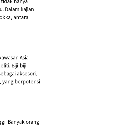
 tidak hanya
u. Dalam kajian
okka, antara
 kawasan Asia
i. Biji-biji
ebagai aksesori,
, yang berpotensi
nggi. Banyak orang