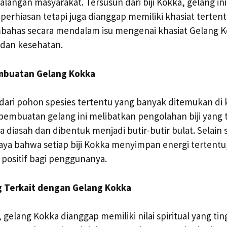
alangan masyarakat. Tersusun dari biji Kokka, gelang ini
perhiasan tetapi juga dianggap memiliki khasiat tertent
mbahas secara mendalam isu mengenai khasiat Gelang K
s dan kesehatan.
embuatan Gelang Kokka
l dari pohon spesies tertentu yang banyak ditemukan di
embuatan gelang ini melibatkan pengolahan biji yang telit
diasah dan dibentuk menjadi butir-butir bulat. Selain s
ya bahwa setiap biji Kokka menyimpan energi tertentu
positif bagi penggunanya.
ng Terkait dengan Gelang Kokka
, gelang Kokka dianggap memiliki nilai spiritual yang ti