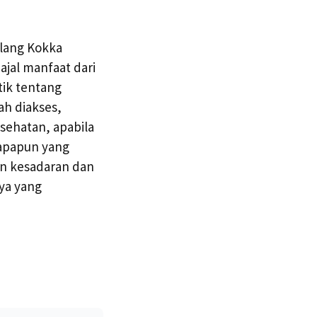
elang Kokka
ajal manfaat dari
ik tentang
h diakses,
sehatan, apabila
 apapun yang
an kesadaran dan
ya yang