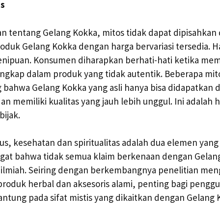
as
 tentang Gelang Kokka, mitos tidak dapat dipisahkan da
roduk Gelang Kokka dengan harga bervariasi tersedia. 
enipuan. Konsumen diharapkan berhati-hati ketika memi
angkap dalam produk yang tidak autentik. Beberapa mit
g bahwa Gelang Kokka yang asli hanya bisa didapatkan d
n memiliki kualitas yang jauh lebih unggul. Ini adalah 
ijak.
s, kesehatan dan spiritualitas adalah dua elemen yang 
ngat bahwa tidak semua klaim berkenaan dengan Gelan
 ilmiah. Seiring dengan berkembangnya penelitian men
oduk herbal dan aksesoris alami, penting bagi penggu
tung pada sifat mistis yang dikaitkan dengan Gelang 