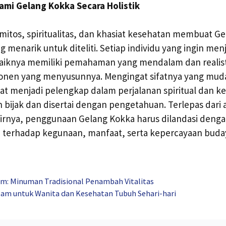
mi Gelang Kokka Secara Holistik
mitos, spiritualitas, dan khasiat kesehatan membuat G
 menarik untuk diteliti. Setiap individu yang ingin menj
aiknya memiliki pemahaman yang mendalam dan realist
en yang menyusunnya. Mengingat sifatnya yang muda
t menjadi pelengkap dalam perjalanan spiritual dan ke
bijak dan disertai dengan pengetahuan. Terlepas dari
hirnya, penggunaan Gelang Kokka harus dilandasi deng
 terhadap kegunaan, manfaat, serta kepercayaan buda
em: Minuman Tradisional Penambah Vitalitas
sam untuk Wanita dan Kesehatan Tubuh Sehari-hari