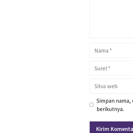
Nama
Surel
Situs
web
Simpan nama, e
berikutnya.