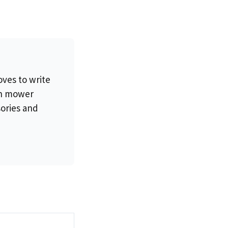
oves to write
wn mower
sories and