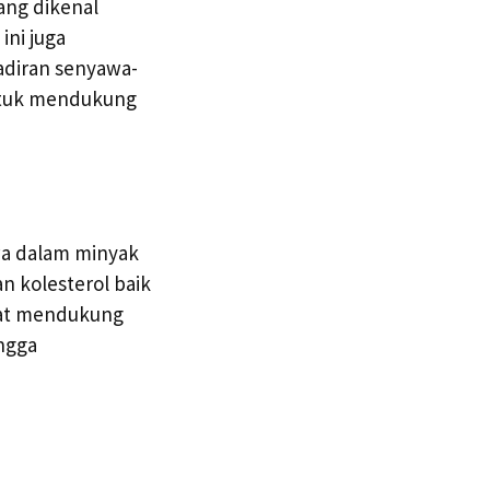
ang dikenal
ini juga
hadiran senyawa-
untuk mendukung
wa dalam minyak
n kolesterol baik
pat mendukung
ingga