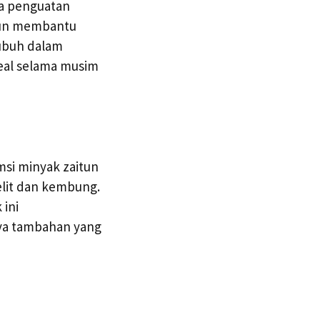
da penguatan
itun membantu
ubuh dalam
deal selama musim
msi minyak zaitun
lit dan kembung.
 ini
ya tambahan yang