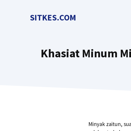
Langsung
ke
SITKES.COM
isi
Khasiat Minum Mi
Minyak zaitun, su