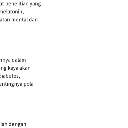
at penelitian yang
melatonin,
hatan mental dan
annya dalam
ang kaya akan
diabetes,
entingnya pola
alah dengan