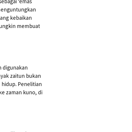
sebagai ‘emas
t menguntungkan
tang kebaikan
 mungkin membuat
ah digunakan
nyak zaitun bukan
hidup. Penelitian
ke zaman kuno, di