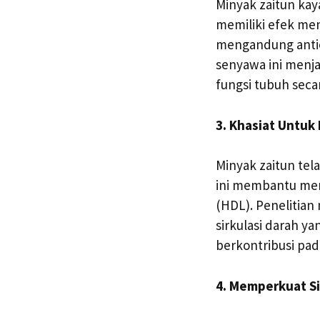
Minyak zaitun kay
memiliki efek men
mengandung antiok
senyawa ini menja
fungsi tubuh seca
3. Khasiat Untuk
Minyak zaitun tel
ini membantu men
(HDL). Penelitia
sirkulasi darah y
berkontribusi pad
4. Memperkuat S