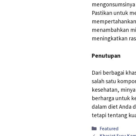
mengonsumsinya se
Pastikan untuk mem
mempertahankan se
menambahkan miny
meningkatkan ras
Penutupan
Dari berbagai kha
salah satu kompo
kesehatan, minya
berharga untuk k
dalam diet Anda 
tetapi tentang kua
Kategori
Featured
Khasiat Susu Kam