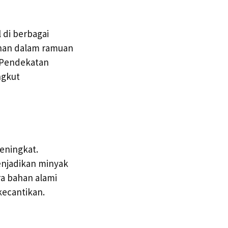
 di berbagai
ahan dalam ramuan
 Pendekatan
ngkut
eningkat.
njadikan minyak
ra bahan alami
kecantikan.