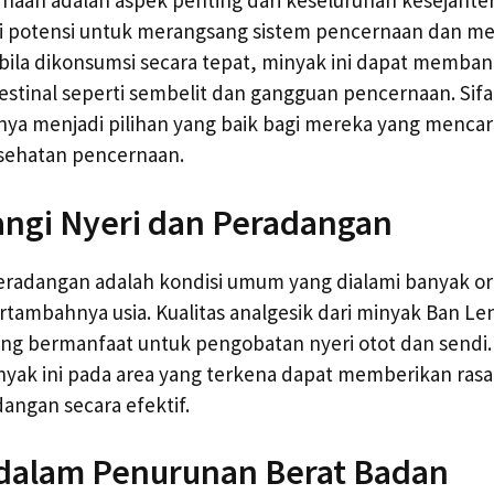
aan adalah aspek penting dari keseluruhan kesejahter
i potensi untuk merangsang sistem pencernaan dan m
bila dikonsumsi secara tepat, minyak ini dapat memba
estinal seperti sembelit dan gangguan pencernaan. Sif
a menjadi pilihan yang baik bagi mereka yang mencari
sehatan pencernaan.
angi Nyeri dan Peradangan
peradangan adalah kondisi umum yang dialami banyak o
rtambahnya usia. Kualitas analgesik dari minyak Ban 
ang bermanfaat untuk pengobatan nyeri otot dan sendi.
ak ini pada area yang terkena dapat memberikan rasa
angan secara efektif.
 dalam Penurunan Berat Badan