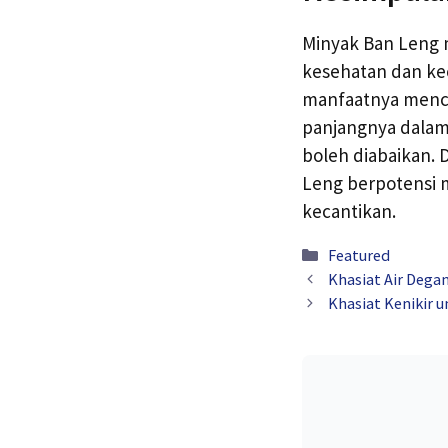
Minyak Ban Leng m
kesehatan dan ke
manfaatnya mencak
panjangnya dalam 
boleh diabaikan. 
Leng berpotensi 
kecantikan.
Kategori
Featured
Khasiat Air Dega
Khasiat Kenikir 