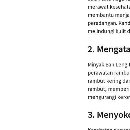
merawat kesehatan
membantu menjag
peradangan. Kandu
melindungi kulit 
2. Mengat
Minyak Ban Leng t
perawatan rambut
rambut kering da
rambut, memberik
mengurangi kero
3. Menyok