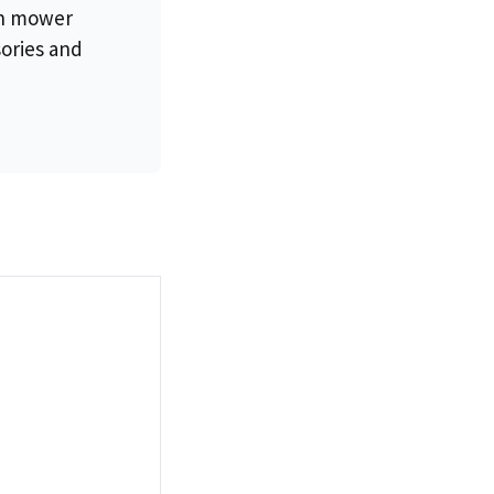
wn mower
sories and