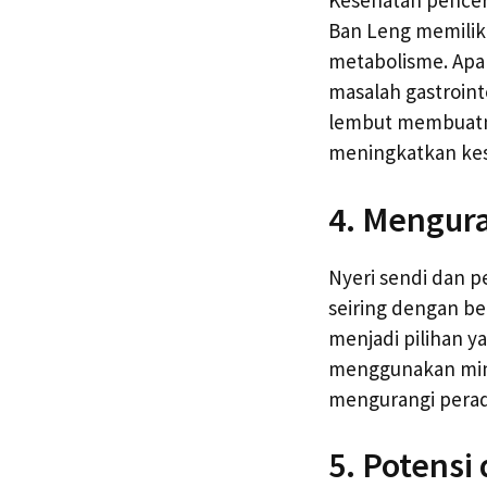
Kesehatan pencern
Ban Leng memilik
metabolisme. Apa
masalah gastroint
lembut membuatny
meningkatkan ke
4. Mengur
Nyeri sendi dan 
seiring dengan be
menjadi pilihan y
menggunakan miny
mengurangi perad
5. Potensi