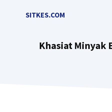
Langsung
ke
SITKES.COM
isi
Khasiat Minyak 