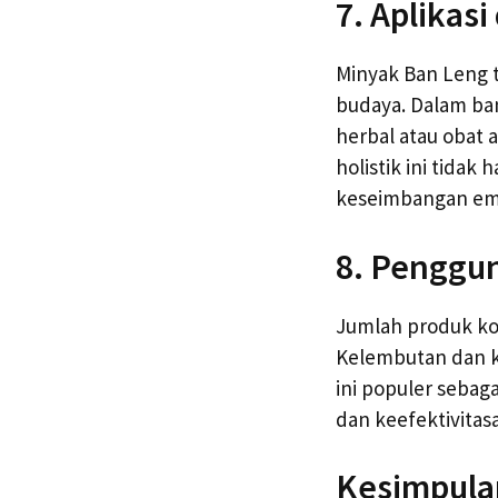
7. Aplikas
Minyak Ban Leng t
budaya. Dalam ba
herbal atau obat
holistik ini tida
keseimbangan emo
8. Penggu
Jumlah produk k
Kelembutan dan 
ini populer sebag
dan keefektivitas
Kesimpula