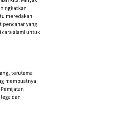
aan kita. Minyak
eningkatkan
ntu meredakan
at pencahar yang
 cara alami untuk
rang, terutama
Leng membuatnya
 Pemijatan
 lega dan