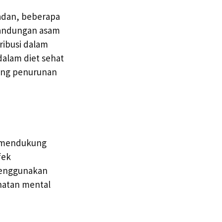
badan, beberapa
Kandungan asam
ibusi dalam
dalam diet sehat
ung penurunan
m mendukung
fek
Menggunakan
ehatan mental