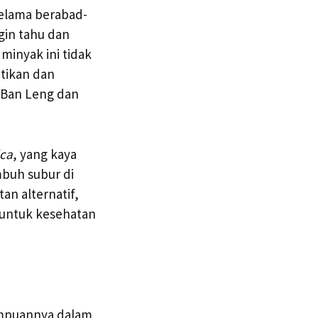
selama berabad-
gin tahu dan
minyak ini tidak
ntikan dan
k Ban Leng dan
ica
, yang kaya
mbuh subur di
an alternatif,
untuk kesehatan
ampuannya dalam