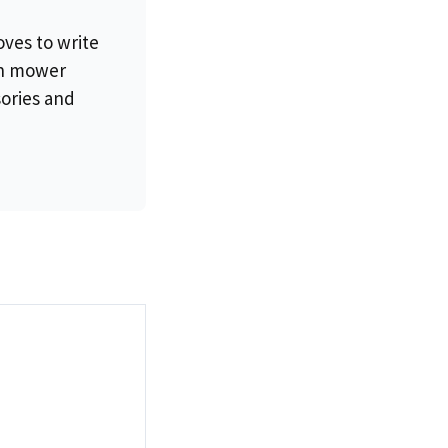
oves to write
wn mower
sories and