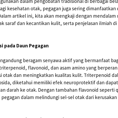
igunakan dalam pengobatan tradisional di berbagai bela
bagi kesehatan otak, pegagan juga sering dimanfaatka
 Dalam artikel ini, kita akan mengkaji dengan mendala
 saraf dan kecantikan kulit, serta penjelasan ilmiah di 
si pada Daun Pegagan
gandung beragam senyawa aktif yang bermanfaat bagi
triterpenoid, flavonoid, dan asam amino yang berpera
otak dan meningkatkan kualitas kulit. Triterpenoid d
osida, diketahui memiliki efek neuroprotektif dan da
an darah ke otak. Dengan tambahan flavonoid seperti q
egagan dalam melindungi sel-sel otak dari kerusakan 