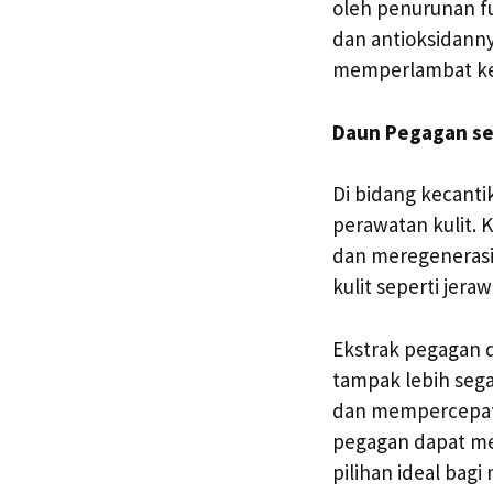
oleh penurunan fu
dan antioksidann
memperlambat kem
Daun Pegagan se
Di bidang kecanti
perawatan kulit.
dan meregenerasi 
kulit seperti jera
Ekstrak pegagan d
tampak lebih sega
dan mempercepat 
pegagan dapat me
pilihan ideal bag