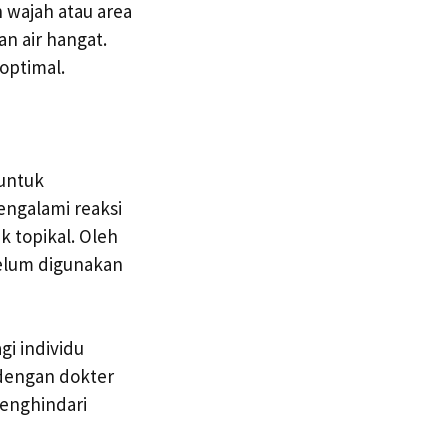
 wajah atau area
n air hangat.
 optimal.
untuk
ngalami reaksi
k topikal. Oleh
belum digunakan
gi individu
 dengan dokter
enghindari