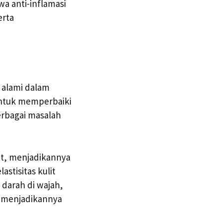
a anti-inflamasi
erta
 alami dalam
untuk memperbaiki
erbagai masalah
it, menjadikannya
stisitas kulit
darah di wajah,
, menjadikannya