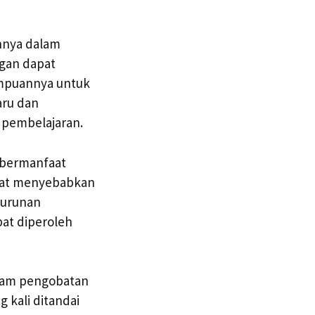
nnya dalam
agan dapat
ampuannya untuk
aru dan
 pembelajaran.
 bermanfaat
pat menyebabkan
nurunan
at diperoleh
alam pengobatan
 kali ditandai