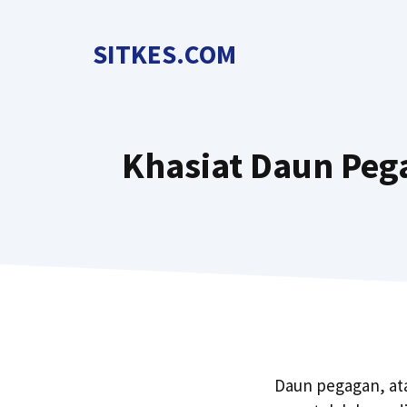
Langsung
ke
SITKES.COM
isi
Khasiat Daun Peg
Daun pegagan, ata