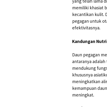
yang telah lama d
memiliki khasiat 
kecantikan kulit.
pegagan untuk otak
efektivitasnya.
Kandungan Nutri
Daun pegagan men
antaranya adalah 
mendukung fungsi 
khususnya asiatik
meningkatkan alir
kemampuan daun p
meningkat.