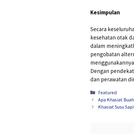
Kesimpulan
Secara keseluruh
kesehatan otak d
dalam meningkatka
pengobatan altern
menggunakannya de
Dengan pendekata
dan perawatan diri
Kategori
Featured
Apa Khasiat Buah
Khasiat Susu Sap