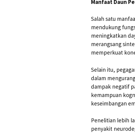
Manfaat Daun Pe
Salah satu manfa
mendukung fungsi
meningkatkan day
merangsang sinte
memperkuat konek
Selain itu, pega
dalam mengurangi
dampak negatif p
kemampuan kognit
keseimbangan emo
Penelitian lebih
penyakit neurodeg