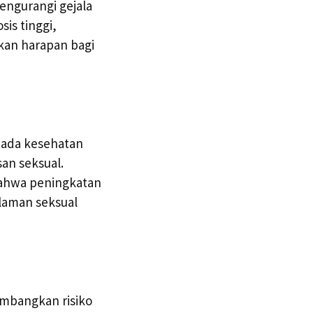
ngurangi gejala
is tinggi,
kan harapan bagi
pada kesehatan
an seksual.
 bahwa peningkatan
laman seksual
imbangkan risiko