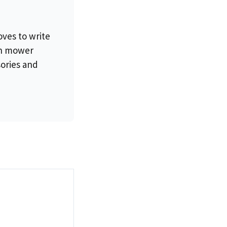
oves to write
wn mower
sories and