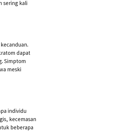
 sering kali
i kecanduan.
kratom dapat
g. Simptom
hwa meski
pa individu
ogis, kecemasan
ntuk beberapa