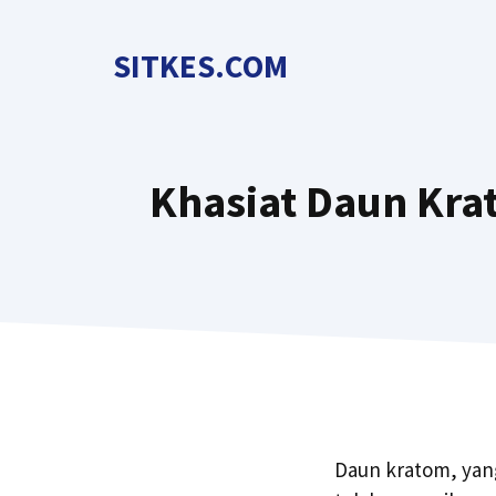
Langsung
ke
SITKES.COM
isi
Khasiat Daun Kra
Daun kratom, yang