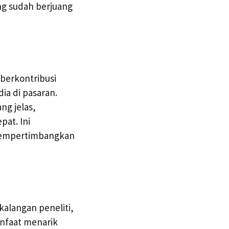
ng sudah berjuang
 berkontribusi
ia di pasaran.
ng jelas,
at. Ini
 mempertimbangkan
alangan peneliti,
nfaat menarik