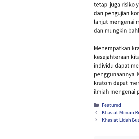
tetapi juga risik
dan pengujian ko
lanjut mengenai 
dan mungkin bahk
Menempatkan krat
kesejahteraan kit
individu dapat m
penggunaannya. M
kratom dapat mem
ilmiah mengenai p
Kategori
Featured
Khasiat Minum Re
Khasiat Lidah Bu