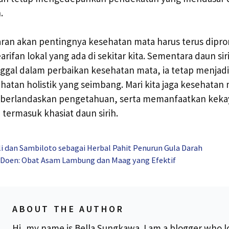
.
aran akan pentingnya kesehatan mata harus terus dipr
ifan lokal yang ada di sekitar kita. Sementara daun si
nggal dalam perbaikan kesehatan mata, ia tetap menjad
atan holistik yang seimbang. Mari kita jaga kesehatan
berlandaskan pengetahuan, serta memanfaatkan keka
a, termasuk khasiat daun sirih.
i dan Sambiloto sebagai Herbal Pahit Penurun Gula Darah
 Doen: Obat Asam Lambung dan Maag yang Efektif
ABOUT THE AUTHOR
Hi, my name is Bella Sungkawa. I am a blogger who l