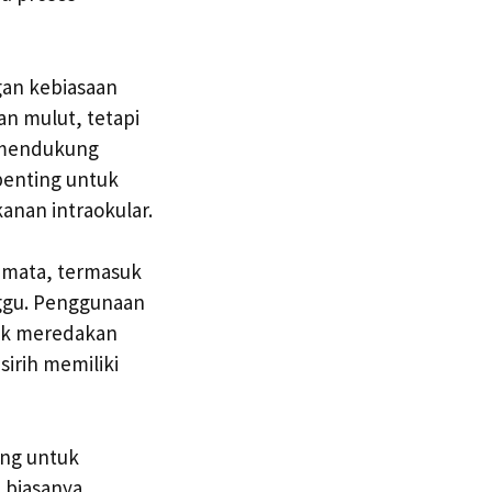
gan kebiasaan
an mulut, tetapi
g mendukung
penting untuk
anan intraokular.
da mata, termasuk
nggu. Penggunaan
tuk meredakan
irih memiliki
ing untuk
 biasanya