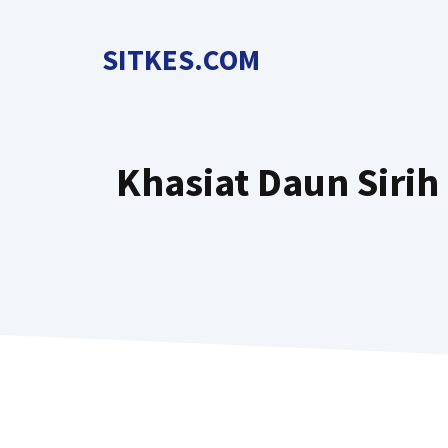
Langsung
ke
SITKES.COM
isi
Khasiat Daun Sirih