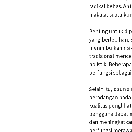
radikal bebas. An
makula, suatu kon
Penting untuk di
yang berlebihan, s
menimbulkan risik
tradisional menc
holistik. Beberap
berfungsi sebagai
Selain itu, daun si
peradangan pada
kualitas pengliha
pengguna dapat 
dan meningkatkan
berfungsi merawat