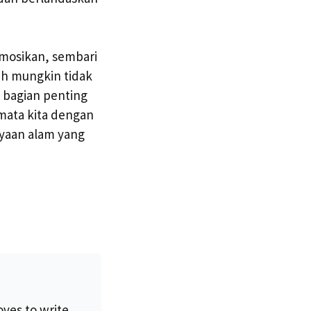
omosikan, sembari
rih mungkin tidak
i bagian penting
 mata kita dengan
yaan alam yang
oves to write