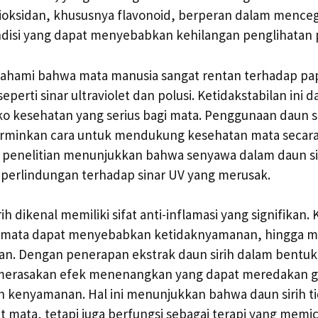
tioksidan, khususnya flavonoid, berperan dalam mence
disi yang dapat menyebabkan kehilangan penglihatan p
pahami bahwa mata manusia sangat rentan terhadap pa
eperti sinar ultraviolet dan polusi. Ketidakstabilan ini d
o kesehatan yang serius bagi mata. Penggunaan daun si
erminkan cara untuk mendukung kesehatan mata secara
a penelitian menunjukkan bahwa senyawa dalam daun si
 perlindungan terhadap sinar UV yang merusak.
rih dikenal memiliki sifat anti-inflamasi yang signifikan. 
 mata dapat menyebabkan ketidaknyamanan, hingga 
tan. Dengan penerapan ekstrak daun sirih dalam bentu
merasakan efek menenangkan yang dapat meredakan g
 kenyamanan. Hal ini menunjukkan bahwa daun sirih t
 mata, tetapi juga berfungsi sebagai terapi yang memi