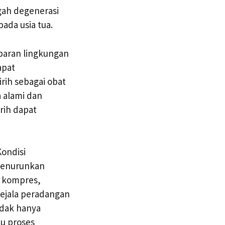
gah degenerasi
ada usia tua.
paran lingkungan
apat
rih sebagai obat
 alami dan
rih dapat
Kondisi
menurunkan
k kompres,
ejala peradangan
idak hanya
cu proses