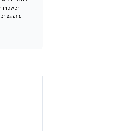
wn mower
sories and