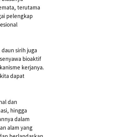
emata, terutama
gai pelengkap
esional
daun sirih juga
 senyawa bioaktif
kanisme kerjanya.
kita dapat
nal dan
asi, hingga
annya dalam
aan alam yang
dan berlandaskan