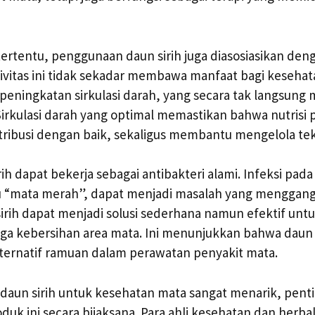
ertentu, penggunaan daun sirih juga diasosiasikan den
ivitas ini tidak sekadar membawa manfaat bagi kesehat
peningkatan sirkulasi darah, yang secara tak langsun
irkulasi darah yang optimal memastikan bahwa nutrisi 
tribusi dengan baik, sekaligus membantu mengelola tek
irih dapat bekerja sebagai antibakteri alami. Infeksi pa
tau “mata merah”, dapat menjadi masalah yang mengga
sirih dapat menjadi solusi sederhana namun efektif un
aga kebersihan area mata. Ini menunjukkan bahwa daun s
lternatif ramuan dalam perawatan penyakit mata.
daun sirih untuk kesehatan mata sangat menarik, pent
k ini secara bijaksana. Para ahli kesehatan dan herbal