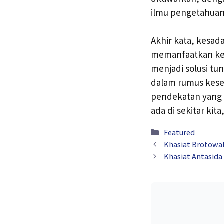
ilmu pengetahuan
Akhir kata, kesad
memanfaatkan kear
menjadi solusi tu
dalam rumus keseh
pendekatan yang 
ada di sekitar kit
Kategori
Featured
Khasiat Brotowal
Khasiat Antasida