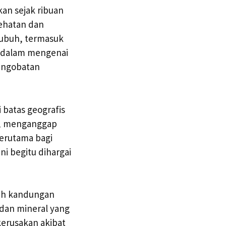
kan sejak ribuan
sehatan dan
tubuh, termasuk
endalam mengenai
pengobatan
 batas geografis
ia, menganggap
terutama bagi
ni begitu dihargai
alah kandungan
 dan mineral yang
kerusakan akibat