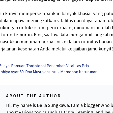
amu kunyit mempersembahkan banyak khasiat yang patu
alam upaya meningkatkan vitalitas dan daya tahan tubuh
 dukungan untuk sistem pencernaan, minuman ini telah 
 turun-temurun. Kini, saatnya kita mengambil langkah 
sukkan minuman herbal ini ke dalam rutinitas harian.
jalanan kesehatan Anda melalui keajaiban jamu kunyit
Buaya: Ramuan Tradisional Penambah Vitalitas Pria
 Anbiya Ayat 89: Doa Mustajab untuk Memohon Keturunan
ABOUT THE AUTHOR
Hi, my name is Bella Sungkawa. I am a blogger who l
about various topics such as travel, gaming, and la