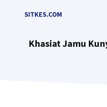
Langsung
ke
SITKES.COM
isi
Khasiat Jamu Kuny