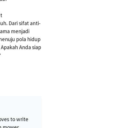
t
. Dari sifat anti-
lama menjadi
menuju pola hidup
 Apakah Anda siap
?
oves to write
wn mower