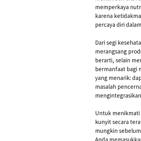
memperkaya nutri
karena ketidakm
percaya diri dala
Dari segi kesehat
merangsang produ
berarti, selain m
bermanfaat bagi 
yang menarik: dap
masalah pencerna
mengintegrasikan 
Untuk menikmati 
kunyit secara ter
mungkin sebelum t
Anda memasukkan 