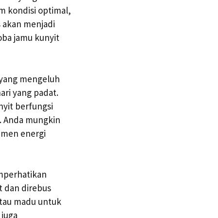
m kondisi optimal,
s akan menjadi
oba jamu kunyit
g yang mengeluh
ari yang padat.
yit berfungsi
. Anda mungkin
emen energi
mperhatikan
t dan direbus
 atau madu untuk
 juga