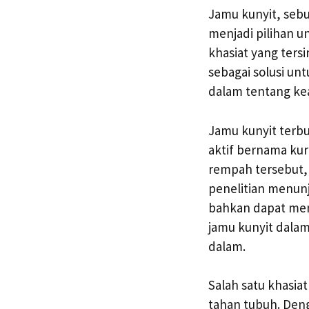
Jamu kunyit, seb
menjadi pilihan u
khasiat yang ter
sebagai solusi un
dalam tentang kea
Jamu kunyit terbu
aktif bernama ku
rempah tersebut,
penelitian menunj
bahkan dapat mem
jamu kunyit dalam
dalam.
Salah satu khasi
tahan tubuh. Deng