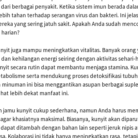
dari berbagai penyakit. Ketika sistem imun berada dala
bih tahan terhadap serangan virus dan bakteri. Ini jela
reka yang sering jatuh sakit. Apakah Anda sudah menc
 harian?
kunyit juga mampu meningkatkan vitalitas. Banyak oran
 dan kehilangan energi seiring dengan aktivitas sehari-h
yit secara rutin dapat membantu menjaga stamina. Kun
abolisme serta mendukung proses detoksifikasi tubuh
 minuman ini bisa menggantikan asupan berbagai supl
lihat lebih dekat manfaat ini.
 jamu kunyit cukup sederhana, namun Anda harus me
 agar khasiatnya maksimal. Biasanya, kunyit akan diparu
a dapat ditambah dengan bahan lain seperti jeruk nipis
a. Kolaborasi ini tidak hanya meningkatkan rasa, tetapi