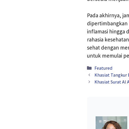
Pada akhirnya, j
dipertimbangkan d
inflamasi hingga
rahasia kesehatan
sehat dengan mema
untuk memulai per
Kategori
Featured
Khasiat Tangkur 
Khasiat Surat Al