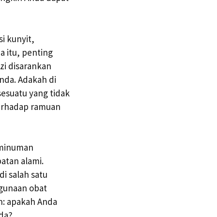
 kunyit,
a itu, penting
izi disarankan
nda. Adakah di
esuatu yang tidak
terhadap ramuan
i minuman
atan alami.
i salah satu
ggunaan obat
h: apakah Anda
nda?