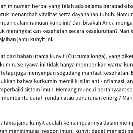
uah minuman herbal yang telah ada selama berabad-abad
ntuk menambah vitalitas serta daya tahan tubuh. Namu
simpan dalam ramuan kuno ini? Dan bisakah Anda meng
tuk meningkatkan kesehatan secara keseluruhan? Mari kit
jaiban jamu kunyit ini.
at dari bahan utama kunyit (Curcuma longa), yang dik
rkumin. Senyawa ini tidak hanya memberikan warna kun
 tetapi juga menyimpan segudang manfaat kesehatan. 
ukkan bahwa kurkumin memiliki sifat anti-inflamasi, an
perbaiki sistem imun. Memang muncul pertanyaan: seb
 membantu darah rendah atau penurunan energi? Mari ki
at utama jamu kunyit adalah kemampuannya dalam mem
an menstimulasi respon imun, kunyit dapat menjadi per