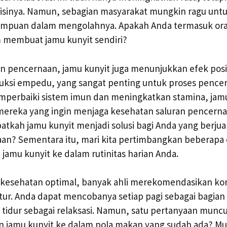
sinya. Namun, sebagian masyarakat mungkin ragu un
ampuan dalam mengolahnya. Apakah Anda termasuk ora
m membuat jamu kunyit sendiri?
an pencernaan, jamu kunyit juga menunjukkan efek posit
ksi empedu, yang sangat penting untuk proses pencer
emperbaiki sistem imun dan meningkatkan stamina, jamu
mereka yang ingin menjaga kesehatan saluran pencern
atkah jamu kunyit menjadi solusi bagi Anda yang berj
an? Sementara itu, mari kita pertimbangkan beberapa 
jamu kunyit ke dalam rutinitas harian Anda.
kesehatan optimal, banyak ahli merekomendasikan ko
atur. Anda dapat mencobanya setiap pagi sebagai bagian 
idur sebagai relaksasi. Namun, satu pertanyaan muncu
jamu kunyit ke dalam pola makan yang sudah ada? Mu