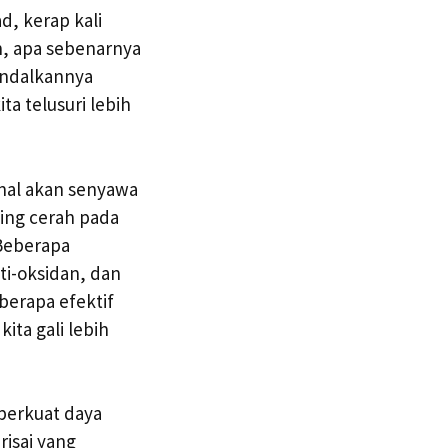
, kerap kali
n, apa sebenarnya
andalkannya
a telusuri lebih
enal akan senyawa
ing cerah pada
Beberapa
ti-oksidan, dan
erapa efektif
ta gali lebih
perkuat daya
isai yang