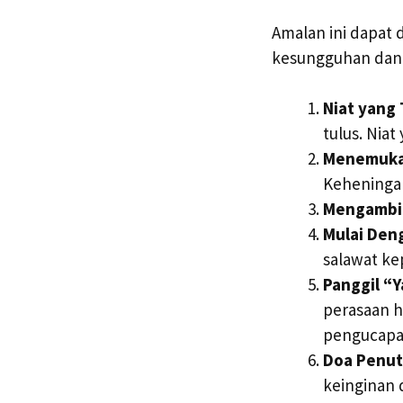
Amalan ini dapat
kesungguhan dan 
Niat yang 
tulus. Niat
Menemuka
Keheninga
Mengambi
Mulai Den
salawat k
Panggil “Y
perasaan h
pengucapa
Doa Penut
keinginan 