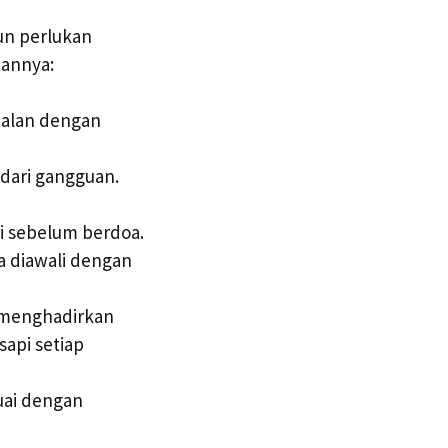
un perlukan
aannya:
malan dengan
 dari gangguan.
i sebelum berdoa.
ka diawali dengan
l menghadirkan
sapi setiap
uai dengan