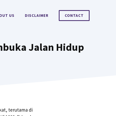
OUT US
DISCLAIMER
CONTACT
embuka Jalan Hidup
kat, terutama di