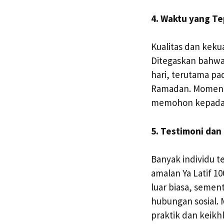
4. Waktu yang T
Kualitas dan keku
Ditegaskan bahwa
hari, terutama pa
Ramadan. Momen-m
memohon kepada 
5. Testimoni dan
Banyak individu 
amalan Ya Latif 
luar biasa, semen
hubungan sosial.
praktik dan keikh