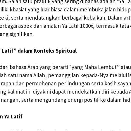
m. Salah satu praktik yang sering dibahas adalah “Ya La
iliki khasiat yang luar biasa dalam membuka jalan hidu
ki, serta mendatangkan berbagai kebaikan. Dalam artike
rbagai aspek dari amalan Ya Latif 1000x, termasuk tata
ng signifikan.
 Latif” dalam Konteks Spiritual
l dari bahasa Arab yang berarti “yang Maha Lembut” ata
lah satu nama Allah, pemanggilan kepada-Nya melalui ist
apan dan permohonan perlindungan serta kasih sayan
ang kalimat ini diyakini dapat mendekatkan diri kepada A
nangan, serta mengundang energi positif ke dalam hid
 Ya Latif