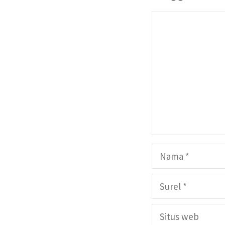
Komentar
Nama
Surel
Situs
web