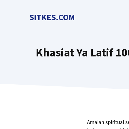
Langsung
ke
SITKES.COM
isi
Khasiat Ya Latif 
Amalan spiritual 