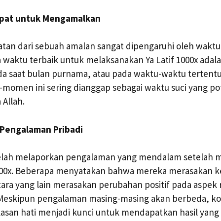
epat untuk Mengamalkan
atan dari sebuah amalan sangat dipengaruhi oleh wakt
 waktu terbaik untuk melaksanakan Ya Latif 1000x ada
da saat bulan purnama, atau pada waktu-waktu tertent
omen ini sering dianggap sebagai waktu suci yang pot
Allah.
 Pengalaman Pribadi
telah melaporkan pengalaman yang mendalam setelah 
1000x. Beberapa menyatakan bahwa mereka merasakan 
tara yang lain merasakan perubahan positif pada aspek 
 Meskipun pengalaman masing-masing akan berbeda, ko
lasan hati menjadi kunci untuk mendapatkan hasil yang